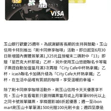
玉山銀行歡慶25週年，為感謝顧客長期的支持與鼓勵，玉山
信用卡特別推出「刷卡同樂享咖啡」活動。即日起至6月30
日新增國內實體簽單滿1,325元且授權末二碼對中「13」即
贈「星巴克大杯那堤」乙杯，另外使用玉山悠遊聯名卡等電
子票證自動加值當月滿3次再贈「City Cafe中杯熱拿鐵」乙
杯，icash聯名卡加碼升級為「City Cafe大杯熱拿鐵」乙
杯，在生活中品嚐有質感的咖啡，享受溫暖的幸福。
除了刷卡同樂享咖啡活動外，刷玉山信用卡天天優惠享不
完，玉山卡友看電影只要持購票當月或上月單筆699元以上
之同卡號簽單購票，享精選影城6折起優惠；週一至ibon
mart刷玉山卡單筆滿1500元贈100元刷卡金；週四至康是