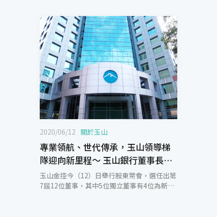
2020/06/12
關於玉山
專業領航、世代傳承，玉山領導梯
隊迎向新里程～ 玉山銀行董事長黃
男州、玉山金控總經理陳美滿、玉
玉山金控今（12）日舉行股東常會，選任出第
山銀行總經理陳茂欽
7屆12位董事，其中5位獨立董事有4位為新
任，分別為財務會計、金融法律、科技創新及
行銷管理領域的傑出專家學者。會後舉行玉山
金控董事會、公司治理暨提名委員會，以及玉