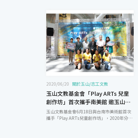
2020/06/20
關於玉山
/
志工文教
玉山文教基金會「Play ARTs 兒童
創作坊」首次攜手南美館 邀玉山圖
書館學童藝起來玩美
玉山文教基金會6月18日與台南市美術館首次
攜手「Play ARTs兒童創作坊」，2020年分6
場次舉辦，邀請台南地區6所玉山圖書館學校
共近500位師生入館參訪。行程中安排南美館
「妖果小學堂」特展與建築導覽，同時結合