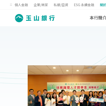
:::
個人金融
企業/商家
私銀/亞資
ESG 永續金融
關
本行簡