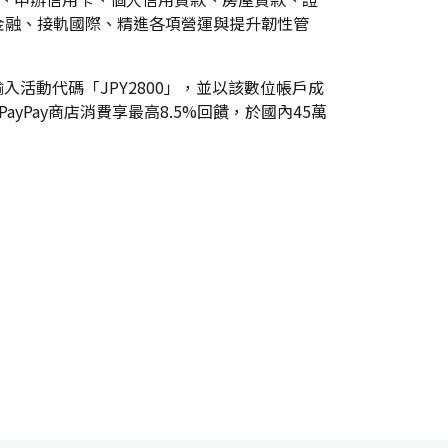
金融、接軌國際、精進各項營運與提升韌性管
入活動代碼「JPY2800」，並以該數位帳戶成
yPay商店消費享最高8.5%回饋，於國內45萬