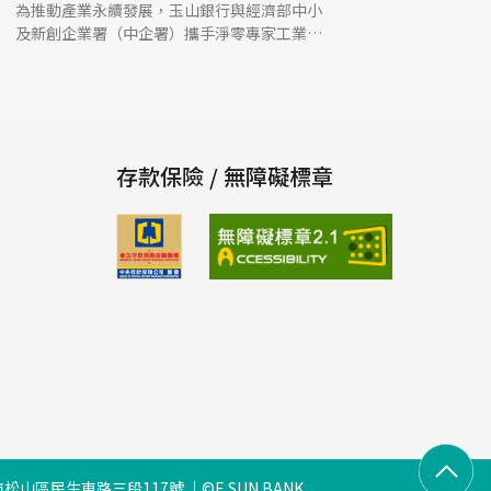
為推動產業永續發展，玉山銀行與經濟部中小
及新創企業署（中企署）攜手淨零專家工業技
術研究院（工研院），於4月22日世界地球日
舉辦「引領潮流：綠色轉型之道」永續研討
會，以再生能源、減碳技術與政府資源為主題
進行專題演講，提供企業具體的綠色轉型方
案。由中企署主任秘書謝戎峰、工研院產業服
務中心副執行長謝國倫與玉山銀行法金執行長
存款保險 / 無障礙標章
柯尊仁與共同出席並與各產業與會代表交流。
中企署主任秘書謝戎峰表示，欣然樂見優質金
融業者帶頭凝聚產業共識，引導企業進行綠色
轉型，尤其玉山銀行以實際行動支持臺灣中小
企業發展，已連續5年蟬聯「中小企業信用保
證融資業務績優金融機構及授信經理人獎」信
保金質獎-績優金融機構組第一名。中企署則
透過「中小企業因應淨零碳趨勢提升綠色競爭
力計畫」持續輔導國內中小企業進行減碳，同
時也透過以白皮書引導方向，以及財務融通、
技術研發、創業育成與城鄉發展及出口等輔導
措施協助企業，做為中小企業最堅實的後盾。
工研院產業服務中心副執行長謝國倫表示，協
松山區民生東路三段117號
©E.SUN BANK