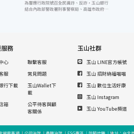
為響應行政院號召全民識詐、反詐，玉山銀行
結合內政部警政署刑事警察局、高雄市政府警
察局等機關，4月27日至28日連續兩天與高雄
全家海神職業籃球隊舉辦「看清楚 先查證」防
詐主題日，以提升民眾防詐意識。 面對日新月
異的金融犯罪手法，玉山銀行積極宣導金融防
詐騙措施，已於3月為全家海神球員舉辦「看
援服務
清楚 先查證」專場講座，內容包含新型態詐騙
玉山社群
手法、保護自身金融帳戶使用與交易安全，以
及在4月籃球賽事主題日設置防詐遊戲與球迷
中心
聯繫客服
玉山 LINE官方帳號
互動，提醒民眾如有任何詐騙疑慮，可以致電
警政署165反詐騙專線查證，透過遊戲方式提
客服
常見問題
玉山 招財納福喵喵
升民眾防詐意識，吸引年輕族群與親子客群參
與。另外，為提高醫護人員對詐騙手法的認識
銀行下載
玉山Wallet下
玉山 數位生活好康
與防範，4月玉山銀行也前往花蓮門諾醫院宣
載
玉山 Instagram
導金融防詐，希望幫助醫護人員降低受騙機
會。 依據警政署統計，2023年玉山銀行成功
信箱
公平待客與顧
玉山 YouTube頻道
攔阻詐騙金額總計達新臺幣5.1億元，攔阻金
客關係
額成長285.79％，在金融機構名列第一。玉山
銀行除了運用智能模型偵測異常交易外，去年
首創「三方通話、即刻防詐」機制，當民眾覺
定揭露事項
公司治理
盡職治理
ESG專區
防範詐騙
地址：台北市