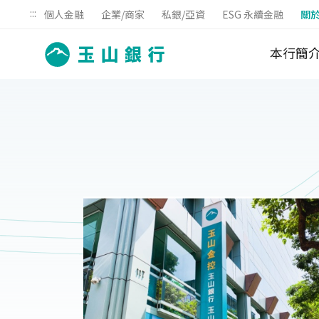
:::
個人金融
企業/商家
私銀/亞資
ESG 永續金融
關
本行簡