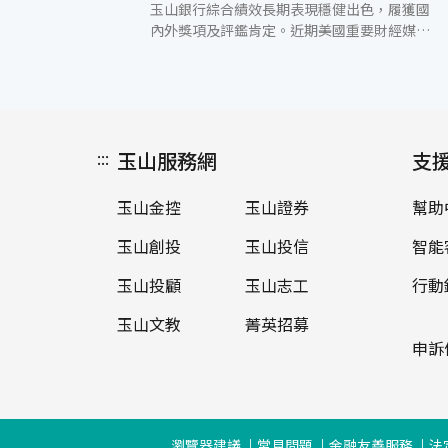
玉山銀行綜合績效長期表現穩健出色，履獲國
內外獎項及評鑑肯定。近期美國重要財經媒體
《Global Finance》（全球金融雜誌）公布全
球最佳銀行名單，玉山銀行以獲利穩健成長、
完善海外布局及數位金融創新等優異表現，獲
選為2024年「台灣最佳銀行」。 Global
Finance指出，玉山2023年度獲利為歷年新
:::
玉山服務網
高，並且在業務規模與國際化布局有明顯成
支
效。自2012年開展布局亞洲策略，已在10個
國家地區有31個營運據點，2023年全年海外
玉山金控
玉山證券
幫助
營運獲利成長超過七成，陸續設立泰國曼谷、
越南胡志明市、馬來西亞吉隆坡代表人辦事
玉山創投
玉山投信
智能
處，也是唯一在日本九州設立福岡分行的台資
銀行，串聯亞太的金融網絡，提供優質的跨境
玉山投顧
玉山志工
行動
金融服務，已經成為亞太地區具相當競爭力的
玉山文教
菁英招募
區域銀行。在數位金融創新，玉山充分應用金
融科技打造良好的服務旅程，例如已推出全新
申訴
整合的「e指申請平台」，顧客只需填寫一次
資料，可完成達7項的金融業務申請，展現以
人為本的數位服務，透過內部整合與創新，提
供差異化的服務體驗。綜上，評審們在審酌玉
瀏覽器建議
常見問題
金融友善服務
法