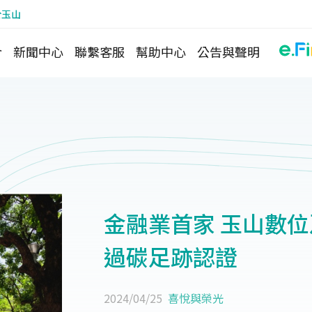
於玉山
介
新聞中心
聯繫客服
幫助中心
公告與聲明
金融業首家 玉山數
過碳足跡認證
2024/04/25
喜悅與榮光