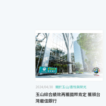
2024/04/30
關於玉山
/
喜悅與榮光
玉山綜合績效再獲國際肯定 獲頒台
灣最佳銀行