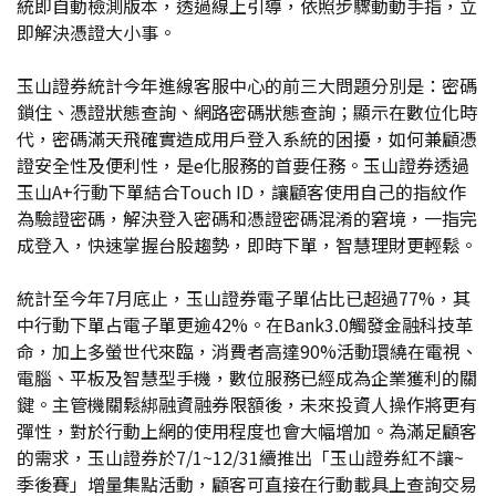
統即自動檢測版本，透過線上引導，依照步驟動動手指，立
即解決憑證大小事。
玉山證券統計今年進線客服中心的前三大問題分別是：密碼
鎖住、憑證狀態查詢、網路密碼狀態查詢；顯示在數位化時
代，密碼滿天飛確實造成用戶登入系統的困擾，如何兼顧憑
證安全性及便利性，是e化服務的首要任務。玉山證券透過
玉山A+行動下單結合Touch ID，讓顧客使用自己的指紋作
為驗證密碼，解決登入密碼和憑證密碼混淆的窘境，一指完
成登入，快速掌握台股趨勢，即時下單，智慧理財更輕鬆。
統計至今年7月底止，玉山證券電子單佔比已超過77%，其
中行動下單占電子單更逾42%。在Bank3.0觸發金融科技革
命，加上多螢世代來臨，消費者高達90%活動環繞在電視、
電腦、平板及智慧型手機，數位服務已經成為企業獲利的關
鍵。主管機關鬆綁融資融券限額後，未來投資人操作將更有
彈性，對於行動上網的使用程度也會大幅增加。為滿足顧客
的需求，玉山證券於7/1~12/31續推出「玉山證券紅不讓~
季後賽」增量集點活動，顧客可直接在行動載具上查詢交易