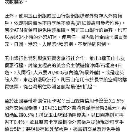
次數越多。
此外，使用玉山網銀或玉山行動網銀購買外幣存入外幣帳
戶，依即期牌告匯率再享匯率優惠(詳細優惠可參考附件)，
若從ATM提領可避免匯差風險。若非玉山銀行的顧客，也可
以透過24小時的外幣ATM，使用任一國內銀行金融卡購買美
元、日圓、港幣、人民幣4種幣別，不受時間限制。
玉山銀行也特別與瘋狂賣客旅行社合作，推出3檔玉山卡友
優惠行程，討論度極高的黃金公主號遊輪沖繩/石垣島4日
遊，2人同行1人只要20,900元(內艙/海景外艙)。或是趁英
磅大跌，來趟浪漫歐洲行，刷玉山信用卡於長榮航空網站購
買機票，從台灣飛往歐洲各航點最低9折起。
至於出國要帶哪張信用卡呢？玉山雙幣信用卡筆筆免1.5%
國外交易服務費，10月31日前外幣消費滿新台幣2萬元，再
加碼回饋0.5%！搭配玉山網銀換匯優惠，以日圓為例可再
省下0.4%，並且雙幣卡享臨櫃從外幣帳戶提領現鈔可享手
續費5折；將現鈔存回外幣帳戶，憑當初交易憑證免手續