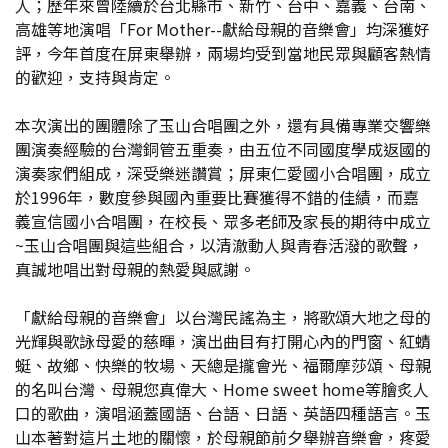
人；歷年來曾陸續於台北縣市、新竹、台中、嘉義、台南、
高雄等地演唱「For Mother--獻給母親的音樂會」均深獲好
評，今年首度在屏東舉辦，兩場均受到當地民眾與顧客熱情
的歡迎，支持與肯定。
本次演出的團體除了玉山合唱團之外，還有具備專業交響樂
團演奏經驗的台灣銅管五重奏，由五位不同國度學成返國的
演奏家們組成，深受樂迷讚賞；屏東仁愛國小合唱團，成立
於1996年，數度參與國內重要比賽獲得不錯的佳績，而嘉
義宣信國小合唱團，在校長、眾多老師及家長的期待中成立
~玉山合唱團與這些組合，以清澈動人與青春活潑的歌聲，
真誠地唱出對母親的熱愛與感謝。
「獻給母親的音樂會」以台灣民謠為主，將歌頌大地之母的
光輝與歌詠母愛的慈暉，演出曲目有打開心內的門窗、紅蜻
蜓、故鄉、快樂的牧場、天總是攏會光、福爾摩莎頌、母親
的名叫台灣、母親您真偉大、Home sweet home等膾炙人
口的歌曲，演唱涵蓋國語、台語、日語、英語四種語言。玉
山本著對這片土地的關懷，於母親節前夕舉辦音樂會，疼愛