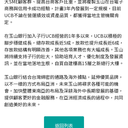
大SME顧客群、提高台商客戶比重，並將複製玉山在台電子
商務與信用卡成功經驗，計畫3年內發展到一定規模，目前
UCB不論在營運績效或資產品質，都獲得當地主管機關肯
定。
在玉山銀行加入子行UCB經營的1年多以來，UCB以積極的
腳步穩健成長，總存款成長近5成，放款也提升成長近6成，
存放款結構有明顯改善，其他各項業務也有大幅成長。玉山
將持續支持子行的壯大，協助培育人才、優化制度及發展資
訊，並在當地落地生根，自買自建樓高15層之新總行大樓。
玉山銀行結合台灣綿密的通路及海外據點，延伸優質品牌，
以不一樣的方式布局亞洲，未來玉山將尋求各種可能的機
會，加快整體東南亞的布局及深耕海外中長期發展的基礎，
提供顧客更好的金融服務，在亞洲經濟成長的過程中，共同
創造美好的未來。
返回列表