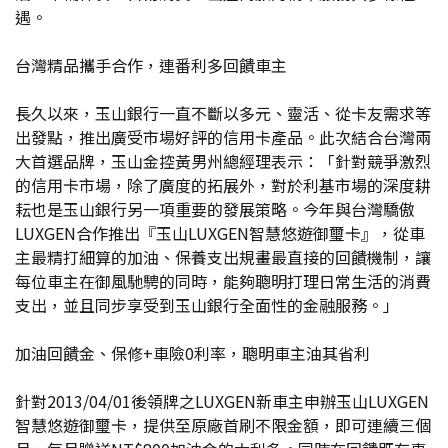
遇。
台灣精品攜手合作，連番利多回饋車主
長久以來，玉山銀行一直不斷以多元、靈活、從卡友需求等
出發點，推出廣受市場好評的信用卡產品。此次結合台灣兩
大首選品牌，玉山金控黃男州總經理表示：「針對競爭激烈
的信用卡市場，除了廣度的拓展外，對於利基市場的深度耕
耘也是玉山銀行另一項重要的發展策略。今年與台灣驕傲
LUXGEN合作推出『玉山LUXGEN智慧悠遊御璽卡』，從車
主最精打細算的加油、保養支出規畫最直接的回饋機制，讓
每位車主在御風馳騁的同時，能夠聰明打理日常生活的消費
支出，並且同步享受到玉山銀行全面性的金融服務。」
加油回饋金、保修+車險0利率，聰明車主油其省利
針對2013/04/01後領牌之LUXGEN新車主申辦玉山LUXGEN
智慧悠遊御璽卡，提供至原廠首刷不限金額，即可連續三個