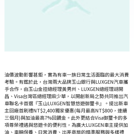
油價波動影響甚鉅，實為有車一族日常生活面臨的最大消費
考驗。有鑑於此，台灣兩大品牌玉山銀行與LUXGEN汽車攜
手合作，由玉山金控總經理黃男州、LUXGEN總經理胡開
昌、Visa台灣區總經理麻少華，以開創新局之勢共同推出汽
車聯名卡首選『玉山LUXGEN智慧悠遊御璽卡』。提出新車
主回廠首刷禮NT$2,400獨家優惠(每月最高NT$800，連續
三個月)與加油最高7%回饋金。此外更結合Visa御璽卡的多
項尊榮禮遇與悠遊卡的便利性，為廣大LUXGEN車主提供加
油、車輛保養、日常消費、出差商旅的精準服務與多樣禮