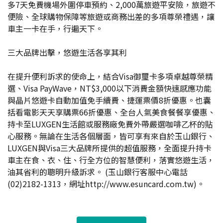
多7天免費機場外圍停車預約、2,000萬旅遊平安險，旅遊不
便險、全球購物保障等旅遊或商務出差的多項尊榮禮遇，讓
車主一卡在手，行遍天下。
三大品牌出擊，悠遊生活各享其利
在提升便利訴求的使命上，結合Visa御璽卡多項卓越尊榮精
選、Visa PayWave，NT$3,000以下消費金額快速感應功能
與晶片悠遊卡自動加值免手續費、捷運票價8折優惠。也囊
括看電影天天享購票66折優惠、全台人氣美食餐餐享優惠、
持卡至LUXGEN生活館或服務廠免費外帶嚴選咖啡乙杯的貼
心服務。無論在生活各個層面，皆可享有來自於玉山銀行、
LUXGEN與Visa三大品牌所提供的超值服務，全面提升持卡
車主在食、衣、住、行全方位的智慧便利，落實悠遊生活，
油其省利的聰明升級訴求。 (玉山銀行客服中心電話
(02)2182-1313，網址http://www.esuncard.com.tw)。