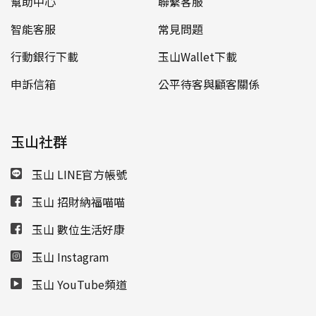
幫助中心
聯繫客服
智能客服
常見問題
行動銀行下載
玉山Wallet下載
申訴信箱
公平待客與顧客關係
玉山社群
玉山 LINE官方帳號
玉山 招財納福喵喵
玉山 數位生活好康
玉山 Instagram
玉山 YouTube頻道