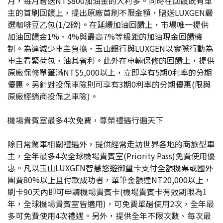
月，每月贈送NT$800加油金的大利多。同時在回饋既有車
主的首刷回饋上，提出原廠首刷不限金額，贈送LUXGEN嚴
選咖啡豆乙包(1/2磅)。在延續加油回饋上，市場唯一提供
加油回饋金1%、4%與最高7%等級距的加油現金回饋機
制。為達減少車主負擔，玉山銀行與LUXGEN以實際行動為
車主看緊荷包，油其省利。此外在車輛保修的回饋上，提供
原廠保修單筆滿NT$5,000以上，立即享有5期0利率的分期
優惠。另針對投保車險則可享有3期0利率的分期優惠(限與
原廠經銷商投保之車險)。
機場貴賓室最多4次免費，尊榮禮遇行遍天下
除日常駕車相關禮遇外，提供經常走訪世界各地的商旅型車
主，全年最多4次全球機場貴賓室(Priority Pass)免費使用優
惠。凡以玉山LUXGEN智慧悠遊御璽卡支付全額機票或國外
團費80%以上且付款成功者，單筆金額達NT20,000以上，
刷卡90天內即可申請機場貴賓卡(機場貴賓卡有效期限為1
年，全球機場貴賓室皆適用)，可免費單趟使用2次，全年最
多可免費使用4次禮遇。另外，提供全年不限次數、每次最