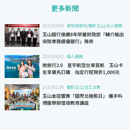
更多新聞
2021/03/04
喜悅與榮光
/
關於玉山
/
法人服務
玉山銀行連續8年榮獲財政部「轉介輸出
保險業務績優銀行」殊榮
2021/03/02
個人服務
微旅行2.0 星宇航空台東首航 玉山卡
友享優先訂購 指定行程現折1,000元
2021/02/26
關於玉山
/
志工文教
玉山金控響應「國際北極熊日」 攜手科
博館舉辦環境教育講座