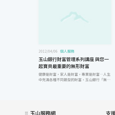
2012/04/06
個人服務
玉山銀行財富管理系列講座 與您一
起寶貝最重要的無形財富
健康是財富，家人是財富，專業是財富…人生
中充滿各種不同類型的財富，玉山銀行「無價
財富 盡在玉山」系列活動，第一季以「健康無
價－玉山VIP廚藝饗宴」為主題舉行講座，會
中由專業講師分享健康飲食的概念，並透過廚
師親自傳授健康食譜DIY，面對面的廚藝交流
提供VIP顧客嶄新體驗，未來，玉山銀行將陸
:::
玉山服務網
續舉行多元的VIP講座，回饋優質顧客長期的
支