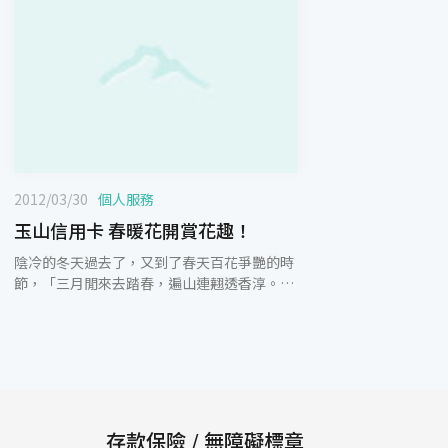
2012/03/30
個人服務
玉山信用卡 春暖花開賞花趣！
陰冷的冬天過去了，又到了春天百花爭艷的時
節，「三月閒來去踏春，遍山連翹透香淳。桃
梨花美爭為伴，楊柳芽新喜做鄰。」夏凡人的
春遊是這樣描述的。在這樣旅遊的好時節，玉
山信用卡為滿足卡友的需求，特別結合旅行
社、飯店，提供住宿、租車及餐飲美食等多元
化的旅遊相關優惠。玉山銀行與雄獅旅行社合
作，為卡友規劃一系列的賞花行程，讓您在春
暖花開、鳥語花香的氣息中盡情享受。刷玉山
存款保險 / 無障礙標章