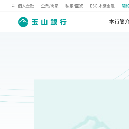
:::
個人金融
企業/商家
私銀/亞資
ESG 永續金融
關
本行簡