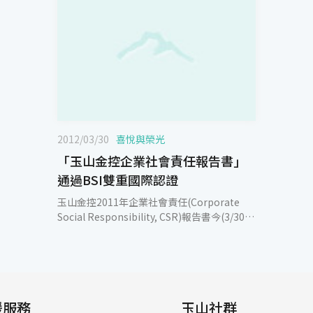
2012/03/30
喜悅與榮光
「玉山金控企業社會責任報告書」
通過BSI雙重國際認證
玉山金控2011年企業社會責任(Corporate
Social Responsibility, CSR)報告書今(3/30)
日取得英國標準協會(The British Standards
Institution, BSI)頒發獨立保證意見聲明書，
通過「AA1000查證標準」及「全球永續性報
告第三代綱領(GRI G3.1)」雙重國際查證標
準。此項殊榮，充分肯定玉山以行動實踐「玉
援服務
山人成為世界一等的公民，玉山成為世界一等
玉山社群