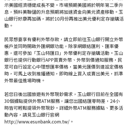
示美國經濟穩健成長不變。市場預期美國將於明年第二季升
息，預料美聯儲的升息預期將加速資金向美元資產移動。玉
山銀行好康再加碼，將於10月份再推出美元優利定存搶購活
動。
民眾想要享有優利外幣存款，請立即前往玉山銀行開立外幣
帳戶並同時開啟外匯網銀功能，除享網銀結匯利、匯率優
惠，還可參加「玉山特匯日」外幣優利定存搶購活動。玉山
銀行也提供行動銀行APP買賣外幣、外幣到價通知服務，民
眾可自行設定心中理想匯率價格，當美元匯價到達設定價格
時，可馬上收到推播通知，即時線上買入或賣出美元，抓準
外幣最佳進場時機。
若您日後出國旅遊有外幣現鈔需求，玉山銀行目前在全國有
30個據點提供外幣ATM服務，讓您出國結匯零時差，24小
時皆可輕鬆提領外幣現鈔。詳細外幣ATM服務據點、更多活
動內容，請見玉山銀行官網
http://www.esunbank.com.tw/。