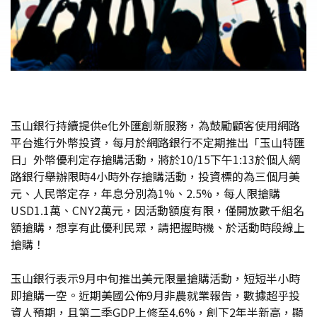
玉山銀行持續提供e化外匯創新服務，為鼓勵顧客使用網路
平台進行外幣投資，每月於網路銀行不定期推出「玉山特匯
日」外幣優利定存搶購活動，將於10/15下午1:13於個人網
路銀行舉辦限時4小時外存搶購活動，投資標的為三個月美
元、人民幣定存，年息分別為1%、2.5%，每人限搶購
USD1.1萬、CNY2萬元，因活動額度有限，僅開放數千組名
額搶購，想享有此優利民眾，請把握時機、於活動時段線上
搶購！
玉山銀行表示9月中旬推出美元限量搶購活動，短短半小時
即搶購一空。近期美國公佈9月非農就業報告，數據超乎投
資人預期，且第二季GDP上修至4.6%，創下2年半新高，顯