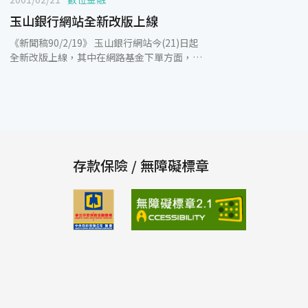
玉山銀行網站全新改版上線
《新聞稿90/2/19》 玉山銀行網站今(21)日起
全新改版上線，其中在網路基金下單方面，首
創網路銀行基金申購清單設計，結合強大的搜
尋系統，讓顧客下單可以依基金公司、投資種
類、投資區域、投資標的和歷史報酬率等條
件，搜尋所欲投資的共同基金標的，這種從搜
尋、評估、下單一氣呵成的做法，為國內銀行
業的領先者。 玉山銀行強調該行的網路銀行除
了可以觀看各支基金的基本資料、走勢圖和基
存款保險 / 無障礙標章
金公司的資料外，還可以同時設定數支基金
(最多五支)進行比較，也可透過「基金龍虎
榜」查詢銷售最熱門的基金。而且在查詢過程
中，當顧客想投資時，可以隨時加入申購清
單，再依照資金狀況設定下單條件，網路交易
過程十分便利。 此外，玉山銀行在規劃網路銀
行上也特別思考顧客服務通路，設置多樣且分
類清楚的FAQ，讓客戶可以很方便而自助的解
決自己的疑惑，遇有對於其他問題或意見，也
可透過「訪客留言版」由E博士迅速解答。而