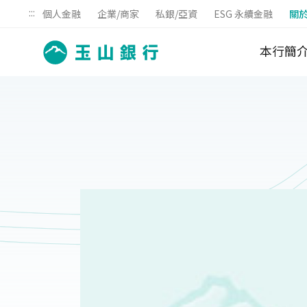
:::
個人金融
企業/商家
私銀/亞資
ESG 永續金融
關
本行簡