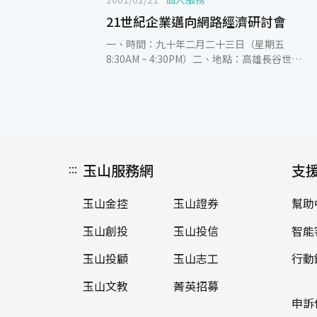
21世紀企業邁向網路經濟研討會
一、時間：九十年二月二十三日（星期五
8:30AM ~ 4:30PM）二、地點：高雄長谷世貿
會議中心22樓倫敦廳三、活動配合單位：主辦
單位：中山大學管理學院軟體創新育成中
心 中山大學管理學院南區研訓中心
指導單位：經濟部中小企業處協辦單位：高雄
市電腦網際網際路發展協會 高雄市
電腦商業同業公會 玉山商業銀行股
份有限公司 建弘證券股份有限公
:::
玉山服務網
支
司 玉山證券股份有限公
司 中山大學管理學院資管
玉山金控
玉山證券
幫助
系 長谷電子學院 中國時
報四、邀請參與對象：南部企業及新創事業之
玉山創投
玉山投信
智能
經營管理階層，及有興趣的社會及學術界人士
參加。五、報名方法：報名方式：電話報名：
玉山投顧
玉山志工
行動
07-5252000 # 4571 網路報名：
http://www.incubator.nsysu.edu.tw
玉山文教
菁英招募
時間 活動內容
申訴
主持人/主講人－