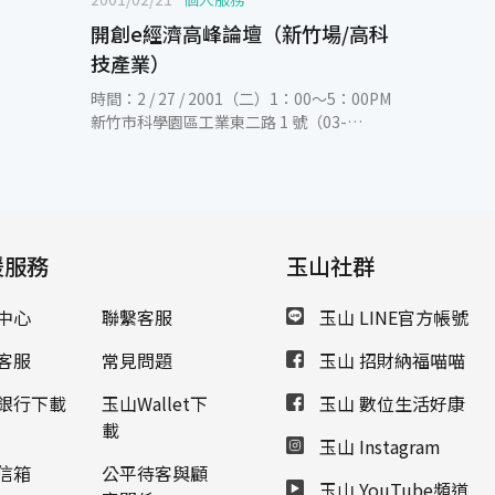
開創e經濟高峰論壇（新竹場/高科
技產業）
時間：2 / 27 / 2001（二）1：00～5：00PM
新竹市科學園區工業東二路 1 號（03-
5631680）研討會流程： 時間
主 題 主 講 人
1:00-1:15 報到 1:15-1:30 歡迎
致詞 i2台灣分公司總經理 曹衡
康
援服務
BroadVision台灣區總經理 陳愷新 1:30-
玉山社群
2:15 Whyi2+BV BoradVision
亞太日本區產品行銷總監 吳大
中心
聯繫客服
玉山 LINE官方帳號
任 i2業
務顧問 呂建毅 2:15-3:00
客服
常見問題
玉山 招財納福喵喵
BroadVision 1 to 1 Personalization
BroadVision
銀行下載
玉山Wallet下
玉山 數位生活好康
亞太日本區產品行銷總監 吳大任
載
玉山 Instagram
3:00-3:30 休息 / 攤位參觀
BroadVision
信箱
公平待客與顧
玉山 YouTube頻道
i2