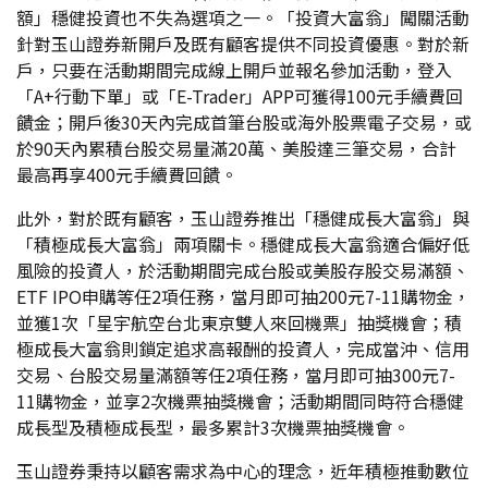
額」穩健投資也不失為選項之一。「投資大富翁」闖關活動
針對玉山證券新開戶及既有顧客提供不同投資優惠。對於新
戶，只要在活動期間完成線上開戶並報名參加活動，登入
「A+行動下單」或「E-Trader」APP可獲得100元手續費回
饋金；開戶後30天內完成首筆台股或海外股票電子交易，或
於90天內累積台股交易量滿20萬、美股達三筆交易，合計
最高再享400元手續費回饋。
此外，對於既有顧客，玉山證券推出「穩健成長大富翁」與
「積極成長大富翁」兩項關卡。穩健成長大富翁適合偏好低
風險的投資人，於活動期間完成台股或美股存股交易滿額、
ETF IPO申購等任2項任務，當月即可抽200元7-11購物金，
並獲1次「星宇航空台北東京雙人來回機票」抽獎機會；積
極成長大富翁則鎖定追求高報酬的投資人，完成當沖、信用
交易、台股交易量滿額等任2項任務，當月即可抽300元7-
11購物金，並享2次機票抽獎機會；活動期間同時符合穩健
成長型及積極成長型，最多累計3次機票抽獎機會。
玉山證券秉持以顧客需求為中心的理念，近年積極推動數位