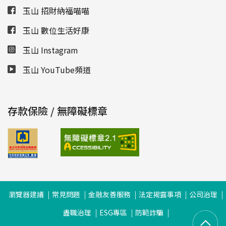
玉山 招財納福喵喵
玉山 數位生活好康
玉山 Instagram
玉山 YouTube頻道
存款保險 / 無障礙標章
瀏覽器建議
常見問題
金融友善服務
法定揭露事項
公司治理
盡職治理
ESG專區
防範詐騙