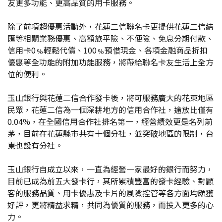
友更多功能、更高品質的用卡服務。
除了前項超優惠活動外，花蓮二信聯名卡更提供花蓮二信結
匯等相關業務優惠、高額旅平險、不便險、免息分期付款、
信用卡0﹪輕鬆代償、100﹪預借現金、各項金融商品折扣
優惠等全功能的附加功能服務，將帶給聯名卡友生活上全方
位的便利。
玉山銀行與花蓮二信合作發卡後，將可服務廣大的花東地區
民眾，花蓮二信為一個深耕地方的信用合作社，逾放比僅有
0.04%，在全國信用合作社排名第一，經營績效更是名列前
茅，目前在花蓮縣市共有十個分社，並突破地區的限制，台
東也設有分社。
玉山銀行自成立以來，一直為經營一家最好的銀行而努力，
目前已成為前五大發卡行，其所累積豐富的發卡經驗、對顧
客的服務品質、用卡優惠及卡片的風險控管等各方面均頗獲
好評，更將精益求精，共同為優質的服務，而投入更多的心
力。