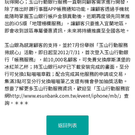
玩得開心；玉山行動銀行服務一直朝向顧客需求進行開發，
除了推出好讚行事曆APP帳務通知功能，讓顧客透過手機就
能隨時掌握玉山銀行帳戶金額異動後，近期再度領先同業推
出的iOS版「地理柵欄服務」，讓顧客只要進入宜蘭地區，
即會收到該區專屬優惠資訊，未來將持續推廣至全國各地。
玉山銀為感謝顧客的支持，並於7月份舉辦「玉山行動服務
揪感心」活動，即日起至2012/7/31，首次登入玉山行動銀
行「帳務服務」，前10,000名顧客，可免費兌換摩斯漢堡的
冰紅茶乙杯；持玉山銀行APP已下載安裝完成的畫面，至分
行可兌換1點喵喵章戳；配合完成其他服務的申請或交易，
集滿3點可至分行兌換喵喵筆乙支還有機會參加抽獎活動。
想要了解更多玉山行動服務資訊，歡迎至「玉山行動服務官
網http://www.esunbank.com.tw/event/iphone/mb/」查
詢。＊＊＊
返回列表