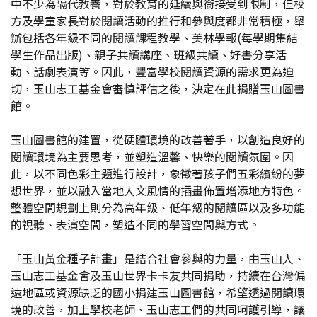
中不少為隔代教養，對於教育的延續與銜接受到限制，但校
方及學童家長對於閱讀活動的推行和參與度都非常積極，舉
辦包括各年級不同的閱讀課程教學、美林學報(每學期集結
學生作品出版)、親子共讀講座、班級共讀、好書分享活
動、話劇表演等。因此，豐富學校閱讀資源的需求更為迫
切，玉山志工基金會審慎評估之後，決定在此捐贈玉山圖書
館。
玉山圖書館的建置，從硬體環境的改善著手，以創造良好的
閱讀環境為主要思考，並塑造溫馨、快樂的閱讀氛圍。因
此，以不同色彩主題進行設計，象徵著孩子們五彩繽紛的夢
想世界，並以融入當地人文風情的插畫佈置增添地方特色。
整體空間規劃上則分為高年級、低年級的閱讀區以及多功能
的視聽、表演空間，塑造不同的學習空間與方式。
「玉山黃金種子計畫」是結合社會參與的力量，由玉山人、
玉山志工基金會及玉山世界卡卡友共同捐助，持續在台灣偏
遠地區或資源缺乏的國小捐建玉山圖書館，希望透過閱讀環
境的改善，加上學校老師、玉山志工們的共同呵護引導，讓