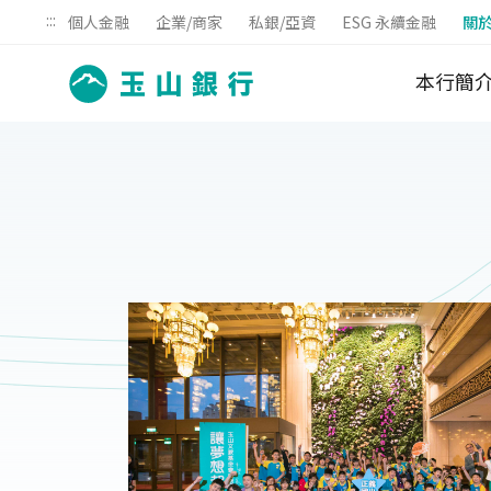
:::
個人金融
企業/商家
私銀/亞資
ESG 永續金融
關
本行簡