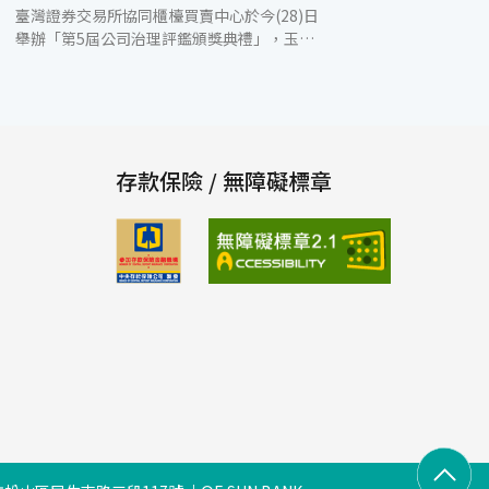
臺灣證券交易所協同櫃檯買賣中心於今(28)日
舉辦「第5屆公司治理評鑑頒獎典禮」，玉山
金控是唯一連續5年獲頒「公司治理評鑑」排
名前5%殊榮之金控公司，肯定玉山長期致力
提升公司治理制度的決心與成效。 第5屆公司
治理評鑑以4大構面綜合評核企業整體的公司
治理，分別為「維護股東權益及平等對待股
東」、「強化董事會結構與運作」、「提升資
存款保險 / 無障礙標章
訊透明度」及「落實企業社會責任」，共有85
項指標。本次有868家上市公司及686家上櫃
公司，共計1,554家接受評鑑，與第4屆相比
較，本屆上市公司前 5% 區間共有 14 家公司
新進榜，比率為33%。 玉山金控在公司治
理、企業社會責任及誠信經營方面積極努力，
用心深植公司治理文化在公司制度及工作執行
上。玉山秉持公開透明原則，透過多元溝通方
式持續關注並確保資訊揭露品質，針對評鑑未
得分指標亦檢視精進，列為公司治理優先加強
計畫，致力邁向綜合績效最好，也最被尊敬的
企業。 玉山金控長期推動公司治理與企業社會
責任，2008年起連續通過榮獲中華公司治理協