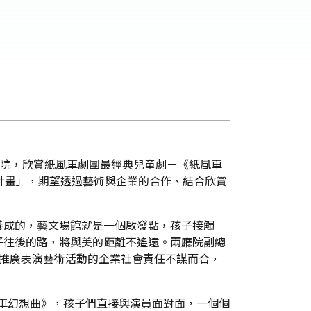
劇院，欣賞紙風車劇團最經典兒童劇－《紙風車
夢計畫」，期望透過藝術與企業的合作、結合欣賞
養成的，藝文場館就是一個啟發點，孩子接觸
子往後的路，將與美的距離不遙遠。兩廳院副總
力推廣表演藝術活動的企業社會責任不謀而合，
車幻想曲》，孩子們直接與演員面對面，一個個