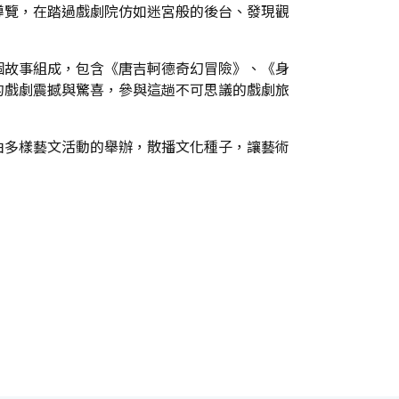
導覽，在踏過戲劇院仿如迷宮般的後台、發現觀
個故事組成，包含《唐吉軻德奇幻冒險》、《身
的戲劇震撼與驚喜，參與這趟不可思議的戲劇旅
由多樣藝文活動的舉辦，散播文化種子，讓藝術