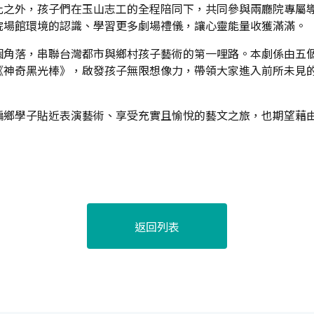
此之外，孩子們在玉山志工的全程陪同下，共同參與兩廳院專屬
院場館環境的認識、學習更多劇場禮儀，讓心靈能量收獲滿滿。
個角落，串聯台灣都市與鄉村孩子藝術的第一哩路。本劇係由五
《神奇黑光棒》，啟發孩子無限想像力，帶領大家進入前所未見
偏鄉學子貼近表演藝術、享受充實且愉悅的藝文之旅，也期望藉
返回列表