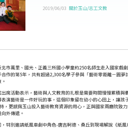
2019/06/03
關於玉山
/
志工文教
北市萬里、國光、正義三所國小學童約250名師生走入國家戲
合作的第5年，共有超過2,300名學子參與「藝術零距離－圓
旅。
成出席活動表示，藝術與人文教育的扎根是需要時間慢慢累積與
得表演藝術是一件好玩的事，這個印象留在幼小的心田上，讓孩
支持，更感佩玉山投入藝術教育資源的用心，正與國家兩廳院致
量向外傳遞。
前，特別邀請紙風車劇中角色-唐吉軻德、桑丘到現場解說《紙風