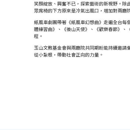
笑顏綻放、興奮不已，探索藝術的新視野。除
眾席椅的下方原來是冷氣出風口，增加對兩廳
紙風車劇團帶著《紙風車幻想曲》走遍全台每
體練習曲》、《後山天使》、《歡樂春節》、
程。
玉山文教基金會與兩廳院共同期盼能持續邀請
從小紮根，帶動社會正向的力量。