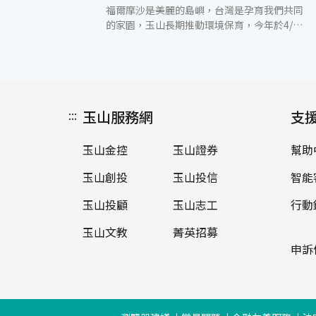
福爾摩沙是美麗的島嶼，台灣是孕育我們共同
的家園，玉山長期推動環境保育，今年於4/22
世界地球日至6/8世界海洋日期間，舉辦「美
麗台灣 Smile玉山」環保淨灘活動，號召玉山
金控、銀行與證券同仁，在全台從北至南共23
個海灘進行環保清掃，總計5,100位玉山人及
眷屬參與，合力清出塑膠、寶特瓶、保麗龍、
:::
玉山服務網
玻璃瓶罐等各式廢棄物共8.3公噸，並從玉山
支
人自己生活做起，以具體行動減塑減廢，守護
美麗的家園。 根據「世界經濟論壇」指出，每
玉山金控
玉山證券
幫助
年約有800萬噸垃圾流入海中，垃圾伴隨著洋
流在海上漂流，導致許多海洋動物如海龜、海
玉山創投
玉山投信
智能
豚、海鳥誤食而生病，不僅危害了海洋生物，
最後透過食物鏈又回到人類身上，已成為地球
玉山投顧
玉山志工
行動
生態的隱憂。而聯合國更將「永續利用海洋資
玉山文教
菁英招募
源」列為2030年的17項永續發展目標之一，
鼓勵全球社會採取更積極的行動，永續的管理
申訴
海洋資源。 因此玉山金控連續2年舉辦全台淨
灘活動，由玉山志工偕同眷屬捲起衣袖，清掃
海灘垃圾，讓海灘恢復原有的美麗樣貌。同時
從自己的生活開始做起，主動訂定玉山廢棄物