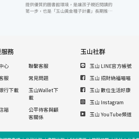
提供優質的圖書館環境，是讓孩子親近閱讀的
第一步，也是「玉山黃金種子計畫」長期推動
的目標。玉山志工基金會5月28日在澎湖縣湖
西鄉及馬公市建置全國第142、143所玉山圖
書館，希望透過圖書館軟硬體的建置，讓澎湖
的孩子親近閱讀，為他們開啟通往世界的一扇
窗。 湖西國小鄭謙遜校長開心的說，「感謝玉
援服務
山銀行為湖西國小的孩子圓夢，如童話世界一
玉山社群
般夢幻的閱讀空間，不僅孩子們喜歡，家長跟
社區的居民也迫不及待想進去圖書館閱讀!未來
中心
聯繫客服
玉山 LINE官方帳號
會結合家庭與社區的力量共同營造，讓閱讀的
種子蔓延到湖西地區每個角落。」中興國小陳
客服
常見問題
玉山 招財納福喵喵
智賢校長也說到，「感謝玉山銀行建置軟硬體
資源，持續提供經費支應電費及購置新書。相
銀行下載
玉山Wallet下
玉山 數位生活好康
信玉山圖書館會是一個很棒的閱讀推動平台，
載
玉山 Instagram
讓更多有趣的、活潑的閱讀活動陸續在此展
開，落實閱讀成為孩子的生活日常。」 「玉山
信箱
公平待客與顧
玉山 YouTube頻道
黃金種子計畫」自2007年底開始啟動的，是由
客關係
玉山人、玉山志工基金會及玉山世界卡友共同
促成。玉山銀行依據世界卡友的簽帳消費提撥
一定比例金額進入黃金種子計畫基金，迄今已