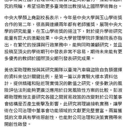
究的飛輪，希望協助更多臺灣傑出教授站上國際學術舞台。
中央大學顏上堯副校長表示，今年是中央大學與玉山學術獎
合作的第二年，很高興連續兩年都有老師獲獎，展現中央大
學的研究能量，在玉山學術獎的挹注下，對於提升學術研究
能量有巨大的激勵效果。中央大學管理學院許秉瑜院長亦指
出，在繁忙的授課與行政業務中，能夠同時兼顧研究，並且
投稿至頂尖的學術期刊中發表非常不容易，期待未來能有更
多優秀的教師於國際頂尖期刊發表研究成果。
黃依潔助理教授與其研究團隊以臺灣汽車竊盜險自負額選擇
的資料來估計關鍵比例，是第一篇以非實驗大樣本資料估
計，提供精確和貼近現實情況的數值之研究，使多數決的風
險評估法則能夠更廣泛應用於日常風險性方案的比較。彭淑
卿助理教授主要研究各國之間貿易政策的改變對於公司董事
會結構是否產生衝擊及影響，此研究將理論接軌實務，讓學
術在公司治理中董事會功能領域的文獻更完整豐富。兩篇獲
獎的文章具有學術原創性，也能對公司治理和決策實務帶來
開創性啟發。