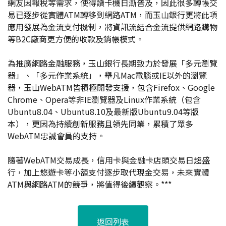
網友因報稅等需求，使得讀卡機日漸普及，因此很多轉帳交
易已逐步從實體ATM轉移到網路ATM，而玉山銀行更將此項
應用發展為金流支付機制，將資訊流結合金流提供網路購物
等B2C廠商更方便的收款及銷帳模式。
為推廣網路金融服務，玉山銀行長期致力於發展「多元瀏覽
器」、「多元作業系統」，舉凡Mac電腦或IE以外的瀏覽
器，玉山WebATM皆積極開發支援，包含Firefox、Google
Chrome、Opera等非IE瀏覽器及Linux作業系統（包含
Ubuntu8.04、Ubuntu8.10及最新版Ubuntu9.04等版
本），更因為持續創新服務且領先同業，累積了眾多
WebATM忠誠會員的支持。
隨著WebATM交易成長，信用卡與金融卡店頭交易日趨盛
行，加上悠遊卡等小額支付逐步取代現金交易，未來實體
ATM與網路ATM的競爭，將值得後續觀察。***
返回列表