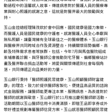
動過程中的溫馨感人故事，傳達病患對於醫護人員的醫療專
業與耐心照護的感謝之意，這就是對醫界最大的鼓勵與支
持。
玉山金控總經理陳茂欽於會中回應，國民健康是國力象徵，
而醫護人員是國民健康的守護者。感謝醫護人員全心奉獻與
無私照顧，讓臺灣擁有全球最佳之一的醫療體系。玉山銀行
與醫療界共同跨域合作及資源整合，持續關懷弱勢偏鄉、高
齡及特殊需求患者等族群，包括，今年7月與馬偕醫院組成
柬埔寨義診團、與牙醫師公會推動到宅牙醫、偏鄉醫療站計
畫及醫界聯合捐血活動等，將愛與關懷傳遞到社會每個角
落，共同傳遞正向且美好的力量。
玉山銀行秉持「醫師照護民眾健康，玉山照顧醫師財富健
康」的理念，致力於提供醫師客製化、便捷且高品質的諮詢
式金融服務，讓醫師能更專注本業、服務病患。為表達對於
醫師的感謝與敬意，玉山銀行於11月推出慶祝醫師節活動，
活動期間以玉山醫師信用卡消費滿額，即贈王品即享券或外
幣好禮並規劃專屬醫師信貸方案。玉山感恩醫師照顧民眾健