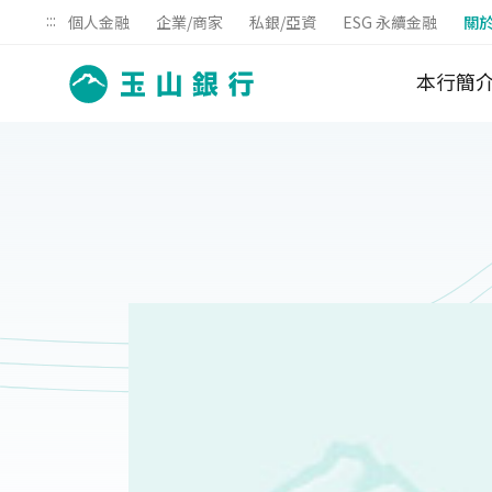
:::
個人金融
企業/商家
私銀/亞資
ESG 永續金融
關
本行簡