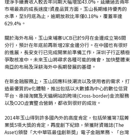
理淨手續費收入較去年同期大幅增加43.0%，延續過去兩年
市場最高的成長速度!資產品質方面，玉山長期維持優秀的
水準，至9月底為止，逾期放款比率僅0.18%，覆蓋率達
629.4%。
關於海外布局，玉山柬埔寨UCB已於9月在金邊成立第6間
分行，預計在年底前再新增2家金邊分行。在中國也有很好
的進展，長安支行已完成開業前準備工作，深圳子行正積極
爭取核准中。未來玉山將尋求各種可能的機會，加快整體東
南亞的布局及深耕海外中長期發展的基礎。
在新金融服務上，玉山因應科技潮流以及使用者的需求，打
造最優質的e化體驗，推出包括以大數據為中心的數位信貸
平台、串接淘寶及天貓網站的跨境(Cross-border)金流服務
以及O2O虚實整合營銷，都收到很好的成效。
2014年玉山得到許多國內外的高度肯定，包括榮獲第7屆菁
業獎5項大獎的肯定，再度創下紀錄，榮獲財資雜誌(The
Asset)頒發「大中華區最佳創新奬」電子金融業務、「台灣