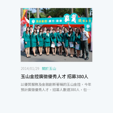
2014/01/29
關於玉山
玉山金控廣徵優秀人才 招募380人
以優質服務及金融創新著稱的玉山金控，今年
預計廣徵優秀人才，招募人數達380人，包含
新進人員360名及儲備幹部（MA）20名。 新
進人員的條件為國內外大學以上學歷，對於金
融服務業充滿熱情；儲備幹部（MA）的條件
為國內外知名大學碩士以上學歷，具備問題分