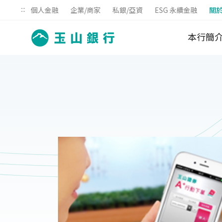
:::
個人金融
企業/商家
私銀/亞資
ESG 永續金融
關
本行簡