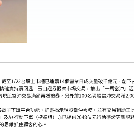
至1/23台股上市櫃已連續14個營業日成交量破千億元，創下去
行情確實持續回溫。玉山證券觀察市場交易，推出「一馬當沖」
1活動期間內現股當沖交易滿額再送禮券，另外前100名現股當沖交易滿2
電子下單平台功能，詳盡揭示現股當沖帳務，並有交易輔助工具
）」及A+行動下單（標準版）亦已提供2048位元行動憑證更新
新的思維抓住顧客的心。