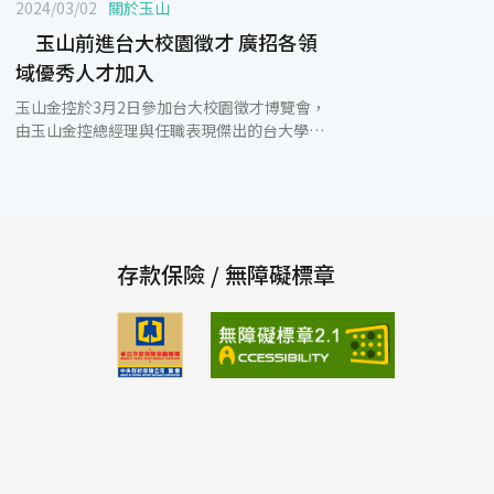
2024/03/02
關於玉山
玉山前進台大校園徵才 廣招各領
域優秀人才加入
玉山金控於3月2日參加台大校園徵才博覽會，
由玉山金控總經理與任職表現傑出的台大學長
姊在現場與同學們面對面互動、分享職涯歷練
與海內外學習，交流未來職涯的規劃，讓同學
們能更深入瞭解金融業的實際面貌，並感受玉
山對於人才發展與專業養成的重視。 玉山金控
總經理陳茂欽表示，人才是企業發展的先行指
標，也是關鍵指標。玉山第四個十年聚焦「壯
存款保險 / 無障礙標章
大海內外業務、高端顧客經營、金融科技領
航、強化三道防線、ESG永續發展」5大策略
主軸，配合策略的發展，2024年預計招募600
位優秀人才，包含私銀財管、跨境服務、永續
金融、資訊科技等領域，並透過金控資源的整
合優勢，積極投入多元專業人才的佈局及培
養。 儲備幹部計畫是玉山培育關鍵人才重要一
環，也是一個具備高度挑戰與成長的舞台。該
計畫共有三大類別，分別為儲備幹部