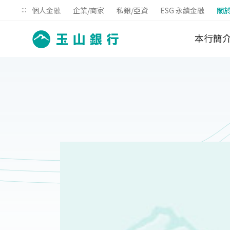
:::
個人金融
企業/商家
私銀/亞資
ESG 永續金融
關
本行簡