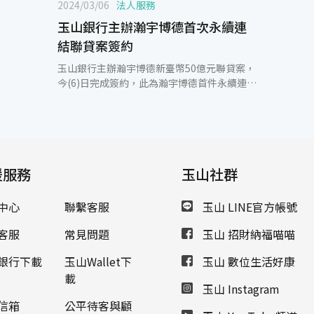
2024/03/06
法人服務
玉山銀行主辦瀚宇博德首次永續連
結聯貸案簽約
玉山銀行主辦瀚宇博德新臺幣50億元聯貸案，
今(6)日完成簽約，此為瀚宇博德首件永續連結
聯貸案。由玉山銀行統籌主辦並擔任管理銀行
及ESG貸款協調行，另有土地銀行、台北富
邦、台新銀行、台灣銀行、遠東商銀、合作金
庫、第一銀行等多家銀行踴躍參與，聯貸金額
超額認購達1.6倍，顯示金融同業對瀚宇博德
援服務
集團營運與對ESG的重視給予高度肯定。 瀚宇
玉山社群
博德成立於1989年，2003年上市，為華科事
業群(PSA)成員，並且是全球知名印刷電路板
中心
聯繫客服
玉山 LINE官方帳號
(PCB)領導廠商，近年透過高階技術與新產品
導入，加速車載、新能源車及AI人工智能產品
客服
常見問題
玉山 招財納福喵喵
開發，並利用集團全球布局優勢，擴大東南亞
產能，協助客戶降低供應鏈風險。瀚宇博德為
銀行下載
玉山Wallet下
玉山 數位生活好康
實踐企業永續精神，促進經濟社會與環境生態
載
玉山 Instagram
之進步及永續發展，此次聯貸案首度加入永續
指標檢核機制，聯貸銀行團透過每年檢視其外
信箱
公平待客與顧