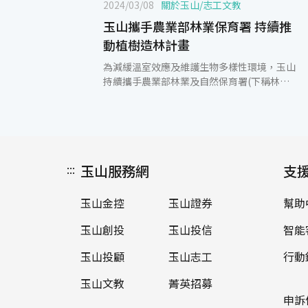
2024/03/08
關於玉山
/
志工文教
玉山攜手農業部林業保育署 持續推
動植樹造林計畫
為減緩溫室效應及維護生物多樣性環境，玉山
持續攜手農業部林業及自然保育署(下稱林業
保育署)推動「一生一樹，玉山植樹」計畫，
今(8)日由玉山金控永續長張綸宇、銀行個金總
處執行長許美麗於植樹節前夕，號召玉山志工
共襄盛舉，在新北市瑞芳區國有林地親手種下
紅楠、大頭茶、相思樹、森氏紅淡比等原生種
:::
玉山服務網
樹苗，為環境永續盡一份心力。 玉山金控以實
支
際行動響應「聯合國永續發展目標：SDG13氣
候行動及SDG15陸地生態」，2019年起攜手
玉山金控
玉山證券
幫助
農業部林業保育署共同推動國有林及海岸林植
林計畫，每年栽種1萬棵台灣原生種樹苗。至
玉山創投
玉山投信
智能
今，已完成逾6萬棵樹苗的栽植及撫育工作，
造林面積達36.72公頃，估計每年可吸附732公
玉山投顧
玉山志工
行動
噸的二氧化碳，約相當於1.9座大安森林公園
玉山文教
菁英招募
的減碳量。今年造林撫育地點位於新北市坪林
區、瑞芳區的國有林地及新北市金山區海岸林
申訴