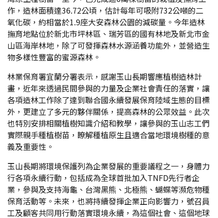
作，造林面積達36.72公頃，估計每年可吸附732公噸的二
氧化碳，約相當於1.9座大安森林公園的減碳量。今年造林
撫育地點位於新北市坪林區、瑞芳區的國有林地及新北市金
山區海岸林地，除了可發揮森林水源涵養功能外，並營造生
物多樣性豐富的蜜源森林。
林業保育署宜蘭分署表示，感謝玉山長期響應植樹造林計
畫，近年來透過民間參與的力量及企業社會責任的落實，讓
各項造林工作除了達到聯合國永續發展保育陸域生態的目標
外，更建立了多元的夥伴關係，提高森林的公眾效益。此次
也特別安排相關植樹知識介紹和教學，讓參與的玉山志工們
實際親手種植樹苗，瞭解種植原生且適合當地環境樹種的意
義及重要性。
玉山長期將環境保護列為企業發展的重要議程之一，身體力
行各項永續行動，包括成為全球首批加入TNFD先行者企
業，參與及支持海龜、台灣黑熊、北極熊、蝴蝶等瀕危物種
保育活動等。未來，也將持續發揮企業正向影響力，號召員
工及顧客共同用行動落實環境永續，為這個社會、這個地球