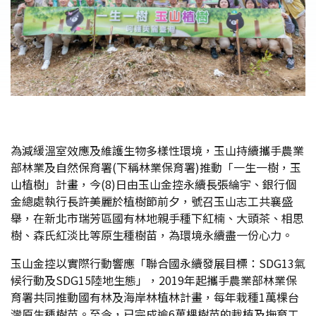
為減緩溫室效應及維護生物多樣性環境，玉山持續攜手農業
部林業及自然保育署(下稱林業保育署)推動「一生一樹，玉
山植樹」計畫，今(8)日由玉山金控永續長張綸宇、銀行個
金總處執行長許美麗於植樹節前夕，號召玉山志工共襄盛
舉，在新北市瑞芳區國有林地親手種下紅楠、大頭茶、相思
樹、森氏紅淡比等原生種樹苗，為環境永續盡一份心力。
玉山金控以實際行動響應「聯合國永續發展目標：SDG13氣
候行動及SDG15陸地生態」，2019年起攜手農業部林業保
育署共同推動國有林及海岸林植林計畫，每年栽種1萬棵台
灣原生種樹苗。至今，已完成逾6萬棵樹苗的栽植及撫育工