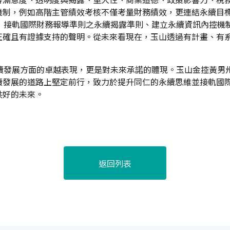
機制，例如高階主管績效考核不僅考量財務績效，更連結永續目
組，接軌國際財務報導準則之永續揭露準則、建立永續資訊內控機
正確且有證據支持的聲明。從未來看現在，玉山透過有計畫、有
永續發展方面的卓越表現，更是對未來承諾的體現。玉山金控黃男
續發展的道路上堅定前行，致力於提升同仁的永續思維並接軌國
共好的未來。
返回列表