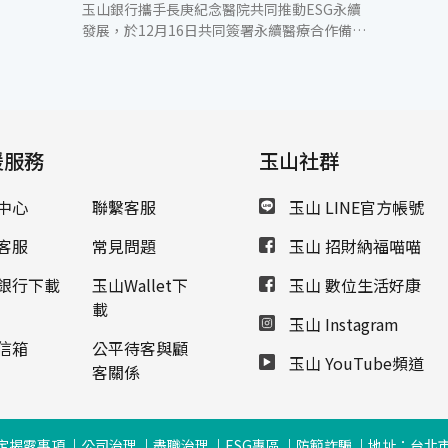
玉山銀行攜手長庚紀念醫院共同推動ESG永續
發展，於12月16日共同簽署永續醫療合作備忘
錄（MOU），玉山與林口長庚醫院及台北長庚
醫院將共同邁向淨零轉型目標，玉山也提供專
業且長遠的永續諮詢顧問服務，以實踐環境社
會共好的永續使命，一起打造臺灣醫療永續生
態圈。 玉山銀行董事長黃男州表示，林口長庚
援服務
醫院本年度從37個國家、超過500個參賽機構
玉山社群
中脫穎而出，榮獲國際醫院聯盟(IHF)「卓越醫
院獎」最高榮譽金獎肯定，代表林口長庚在品
中心
聯繫客服
玉山 LINE官方帳號
質與安全、病人就醫經驗、醫療平權、成本效
益及員工福址等五項評選構面皆表現傑出，成
客服
常見問題
玉山 招財納福喵喵
就受國際肯定。此次玉山與長庚紀念醫院簽署
合作備忘錄，除了分享玉山多年來在永續實踐
銀行下載
玉山Wallet下
玉山 數位生活好康
的經驗外，也將提供具體永續案例與最新的
載
玉山 Instagram
ESG趨勢，並透過「玉山永續轉型平台」專業
顧問團隊資源，共同規劃永續發展策略，朝淨
信箱
公平待客與顧
玉山 YouTube頻道
零碳排目標邁進。 林口長庚醫院院長陳建宗表
客關係
示，長庚醫院自創院以來秉持「取之於社會、
用之於社會、止於至善、永續經營」的理念善
盡社會責任，在ESG的實踐上，除致力於發展
定揭露事項
公司治理
盡職治理
ESG專區
防範詐騙
地址：台北市