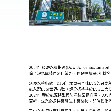
2024年道瓊永續指數(Dow Jones Susta
除了評鑑成績再創佳績外，也是連續第6年排
道瓊永續指數（DJSI）象徵著全球ESG的最
能入選DJSI世界指數。評分標準基於ESG
2024年鑒於能源轉型與防漂綠議題升溫，DJ
更新，企業必須持續關注永續趨勢，即時強化內
玉山在多項議題持續領先，包括人權維護、顧