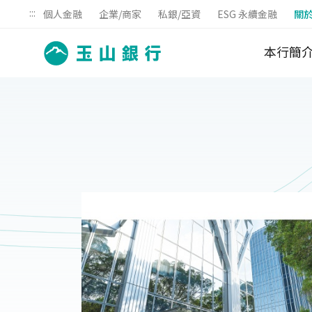
:::
個人金融
企業/商家
私銀/亞資
ESG 永續金融
關
本行簡