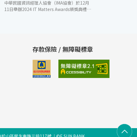
中華民國資訊經理人協會（IMA協會）於12月
11日舉辦2024 IT Matters Awards頒獎典禮，
經過專家評核，玉山銀行自百家頂尖企業中脫
穎而出，以「e指信貸」榮獲數位轉型獎之肯
定，並由數位發展部長黃彥男親自頒獎。 IT
Matters Awards透過表揚從IT 人才、IT 技術
與 IT 應用等面向對社會產生正面積極影響的
企業、產品、專案與個人，將台灣打造為最能
存款保險 / 無障礙標章
發揮IT專業能力的國家，進一步為台灣未來的
數位競爭力奠定堅實的基礎。玉山銀行繼去年
榮獲最佳IT雇主獎，在培育 IT人才全面發展的
能力備受肯定，今年度再以「e指信貸」專案
獲得數位轉型獎肯定，在評分重點的四大面
向，包括策略性與適應性、創新性與流程優
化、企業文化與組織變革及專案執行成果，皆
獲得評審團高度認同。 隨著數位金融蓬勃發
展，為滿足民眾在信貸產品期望能核貸速度
快、使用場景多以及自助性高，玉山於2022年
將e指信貸產品導入新架構、新產品設計進行
技術創新，達到更快速的申請時間及更少的申
請步驟，並融入顧客生活場景，打造與傳統貸
松山區民生東路三段117號
©E.SUN BANK