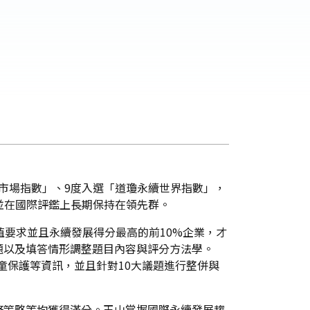
「道瓊永續新興市場指數」、9度入選「道瓊永續世界指數」，
並在國際評鑑上長期保持在領先群。
市值要求並且永續發展得分最高的前10%企業，才
議題以及填答情形調整題目內容與評分方法學。
孩童保護等資訊，並且針對10大議題進行整併與
務策略等均獲得滿分。玉山掌握國際永續發展趨