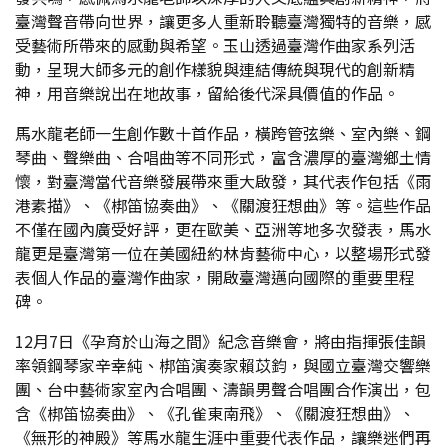
臺灣聲音帶向世界，讓更多人重新聆聽臺灣獨特的音樂，感
受藝術所帶來的感動與希望。玉山透過臺灣作曲家系列活
動，呈現大師多元的創作樣貌與連結傳統與現代的創新精
神，用音樂說出在地故事，留給後代深具價值的作品。
馬水龍老師一生創作數十首作品，橫跨管弦樂、室內樂、鋼
琴曲、聲樂曲、合唱曲等不同形式，富含濃厚的臺灣鄉土情
懷，對臺灣當代音樂發展帶來重大啟發，其代表作包括《雨
港素描》、《梆笛協奏曲》、《關渡狂想曲》等。這些作品
不僅在國內廣受好評，更在歐美、亞洲等地多次發表，馬水
龍更是臺灣第一位在美國紐約林肯藝術中心，以整場形式發
表個人作品的臺灣作曲家，開啟臺灣邁向國際的重要里程
碑。
12月7日《孕育於山海之間》紀念音樂會，將由指揮張佳韻
率領鋼琴家辛幸純、梆笛演奏家賴苡鈞，與國立臺灣交響樂
團、台中藝術家室內合唱團、濤韻男聲合唱團合作演出，包
含《梆笛協奏曲》、《孔雀東南飛》、《關渡狂想曲》、
《無形的神殿》等馬水龍生涯中重要代表作品，讓樂迷們再