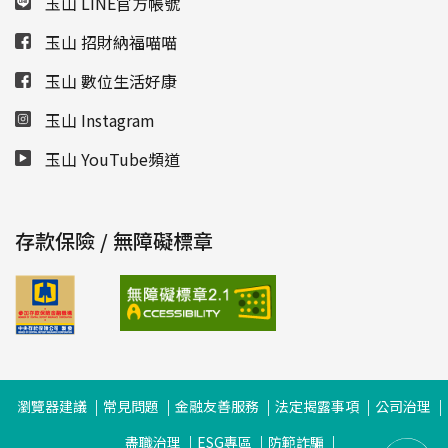
玉山 LINE官方帳號
玉山 招財納福喵喵
玉山 數位生活好康
玉山 Instagram
玉山 YouTube頻道
存款保險 / 無障礙標章
瀏覽器建議
常見問題
金融友善服務
法定揭露事項
公司治理
盡職治理
ESG專區
防範詐騙