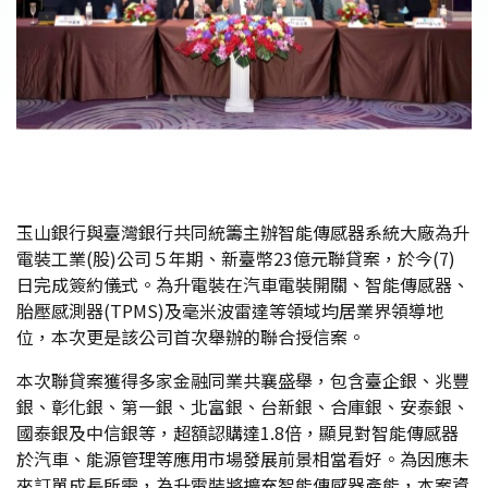
玉山銀行與臺灣銀行共同統籌主辦智能傳感器系統大廠為升
電裝工業(股)公司５年期、新臺幣23億元聯貸案，於今(7)
日完成簽約儀式。為升電裝在汽車電裝開關、智能傳感器、
胎壓感測器(TPMS)及毫米波雷達等領域均居業界領導地
位，本次更是該公司首次舉辦的聯合授信案。
本次聯貸案獲得多家金融同業共襄盛舉，包含臺企銀、兆豐
銀、彰化銀、第一銀、北富銀、台新銀、合庫銀、安泰銀、
國泰銀及中信銀等，超額認購達1.8倍，顯見對智能傳感器
於汽車、能源管理等應用市場發展前景相當看好。為因應未
來訂單成長所需，為升電裝將擴充智能傳感器產能，本案資