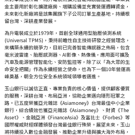
金主要用於彰化擴建廠房、增購設備並充實營運週轉資金，
未來彰化新廠將是該集團旗下子公司訂單生產基地，持續根
留台灣、深耕產業發展。
為升電裝成立於1979年，首創全球通用型胎壓偵測系統
(Universal TPMS)，秉持前瞻性自主技術研發之經營理念，
來構築永續的競爭力，目前已完善智能傳感器之佈局，包含
毫米波雷達、胎壓感測器、AI影像、熱像儀，應用面可擴及
汽車及能源管理智能化、安防監控等，除了以「為大眾的生
命安全把關」作為永續經營之使命，也為下一個10年營運高
峰奠基，朝全方位安全系統領域領導者邁進。
玉山銀行以誠信正直、專業負責的核心價值，提供顧客優質
的服務，深耕台灣、布局亞洲，協助企業邁向隱形冠軍之
路。已五度榮獲亞元雜誌《Asiamoney》台灣最佳中小企業
銀行，綜合績效也獲亞元雜誌《Asiamoney》、財資《The
Asset》、金融亞洲《FinanceAsia》及富比士《Forbes》等
國際權威財經媒體頒發台灣最佳銀行殊榮。展望未來，玉山
將持續投入數位金融發展、推動企業升級與擴大海外布局，