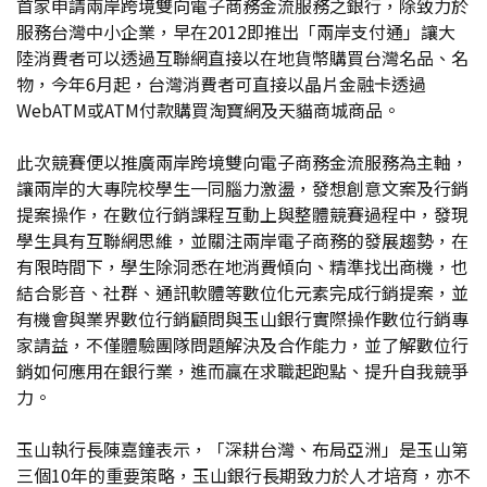
首家申請兩岸跨境雙向電子商務金流服務之銀行，除致力於
服務台灣中小企業，早在2012即推出「兩岸支付通」讓大
陸消費者可以透過互聯網直接以在地貨幣購買台灣名品、名
物，今年6月起，台灣消費者可直接以晶片金融卡透過
WebATM或ATM付款購買淘寶網及天貓商城商品。
此次競賽便以推廣兩岸跨境雙向電子商務金流服務為主軸，
讓兩岸的大專院校學生一同腦力激盪，發想創意文案及行銷
提案操作，在數位行銷課程互動上與整體競賽過程中，發現
學生具有互聯網思維，並關注兩岸電子商務的發展趨勢，在
有限時間下，學生除洞悉在地消費傾向、精準找出商機，也
結合影音、社群、通訊軟體等數位化元素完成行銷提案，並
有機會與業界數位行銷顧問與玉山銀行實際操作數位行銷專
家請益，不僅體驗團隊問題解決及合作能力，並了解數位行
銷如何應用在銀行業，進而贏在求職起跑點、提升自我競爭
力。
玉山執行長陳嘉鐘表示，「深耕台灣、布局亞洲」是玉山第
三個10年的重要策略，玉山銀行長期致力於人才培育，亦不