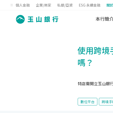
:::
個人金融
企業/商家
私銀/亞資
ESG 永續金融
關
本行簡
使用跨境
嗎？
特店需開立玉山銀
數位平台
跨境手