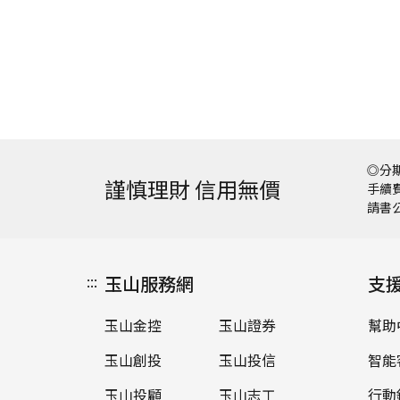
◎分期
謹慎理財 信用無價
手續費
請書
:::
玉山服務網
支
玉山金控
玉山證券
幫助
玉山創投
玉山投信
智能
玉山投顧
玉山志工
行動