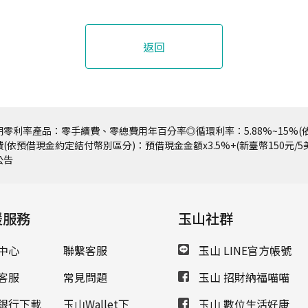
返回
零利率產品：零手續費、零總費用年百分率◎循環利率：5.88%~15%(依
(依預借現金約定結付幣別區分)：預借現金金額x3.5%+(新臺幣150元/
公告
援服務
玉山社群
中心
聯繫客服
玉山 LINE官方帳號
客服
常見問題
玉山 招財納福喵喵
銀行下載
玉山Wallet下
玉山 數位生活好康