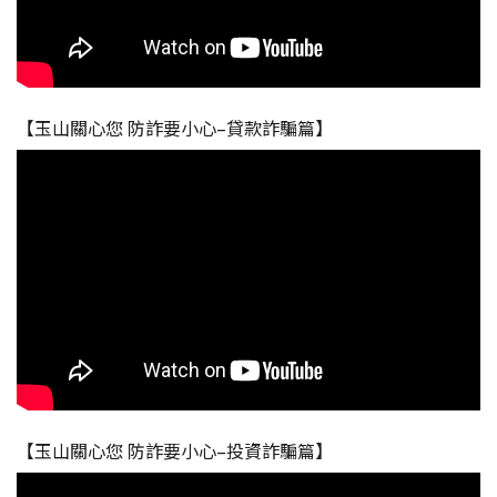
【玉山關心您 防詐要小心–貸款詐騙篇】
【玉山關心您 防詐要小心–投資詐騙篇】