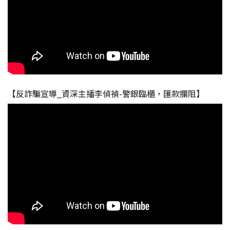
【反詐騙宣導_資深主播李偵禎-警銀臨櫃，匯款攔阻】