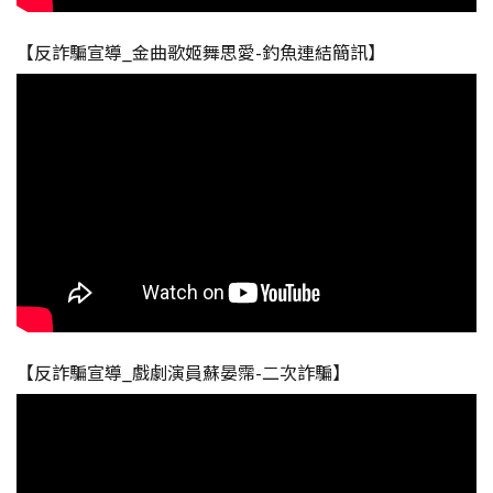
【反詐騙宣導_金曲歌姬舞思愛-釣魚連結簡訊】
【反詐騙宣導_戲劇演員蘇晏霈-二次詐騙】