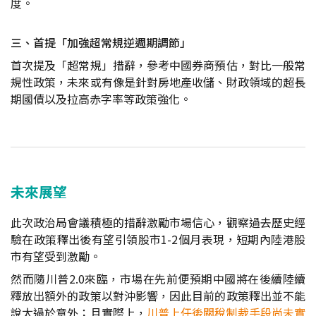
度。
三、首提「加強超常規逆週期調節」
首次提及「超常規」措辭，參考中國券商預估，對比一般常
規性政策，未來或有像是針對房地產收儲、財政領域的超長
期國債以及拉高赤字率等政策強化。
未來展望
此次政治局會議積極的措辭激勵市場信心，觀察過去歷史經
驗在政策釋出後有望引領股市1-2個月表現，短期內陸港股
市有望受到激勵。
然而隨川普2.0來臨，市場在先前便預期中國將在後續陸續
釋放出額外的政策以對沖影響，因此目前的政策釋出並不能
說太過於意外；且實際上，
川普上任後關稅制裁手段尚未實