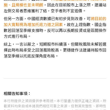
施、且規模也並未明朗
，因此在目前股市上漲之際，建議站
左側交易者思維獲利了結，空手者則不宜追價。
但另一方面，中國經濟數據已有初步見到改善，可
將目前的
加大寬鬆視為增加托底力道之因素
，故在上證指數、國企指
數若回落至季線支撐時，反可以再以長期投資或是區間操作
方式進行布局。
綜上，一言以蔽之，短期股市料續漲，但關稅風險未解若選
擇此時布局承受之回落風險較高，更穩健作法建議待股市回
落至季線以托底反彈角度布局。
相關告知事項：
本行所提供之資訊僅供參考用途。本行當盡力提供正確之資訊，所
載資料均來自或本諸我們相信可靠之來源，但對其完整性、即時性