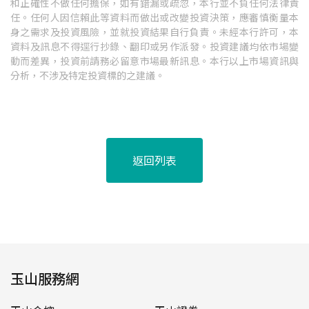
和正確性不做任何擔保，如有錯漏或疏忽，本行並不負任何法律責
任。任何人因信賴此等資料而做出或改變投資決策，應審慎衡量本
身之需求及投資風險，並就投資結果自行負責。未經本行許可，本
資料及訊息不得逕行抄錄、翻印或另作派發。投資建議均依市場變
動而差異，投資前請務必留意市場最新訊息。本行以上市場資訊與
分析，不涉及特定投資標的之建議。
返回列表
玉山服務網