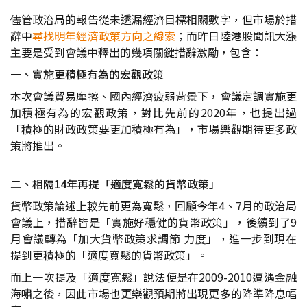
儘管政治局的報告從未透漏經濟目標相關數字，但市場於措
辭中
尋找明年經濟政策方向之線索
；而昨日陸港股聞訊大漲
主要是受到會議中釋出的幾項關鍵措辭激勵，包含：
一、實施更積極有為的宏觀政策
本次會議貿易摩擦、國內經濟疲弱背景下，會議定調實施更
加積極有為的宏觀政策，對比先前的2020年，也提出過
「積極的財政政策要更加積極有為」，市場樂觀期待更多政
策將推出。
二、相隔14年再提「適度寬鬆的貨幣政策」
貨幣政策論述上較先前更為寬鬆，回顧今年4、7月的政治局
會議上，措辭皆是「實施好穩健的貨幣政策」，後續到了9
月會議轉為「加大貨幣政策求調節 力度」，進一步到現在
提到更積極的「適度寬鬆的貨幣政策」。
而上一次提及「適度寬鬆」說法便是在2009-2010遭遇金融
海嘯之後，因此市場也更樂觀預期將出現更多的降準降息幅