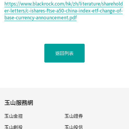
https://www.blackrock.com/hk/zh/literature/sharehold
er-letters/c-ishares-ftse-a50-china-index-etf-change-of-
base-currency-announcement.pdf
返回列表
玉山服務網
玉山金控
玉山證券
玉山創投
玉山投信