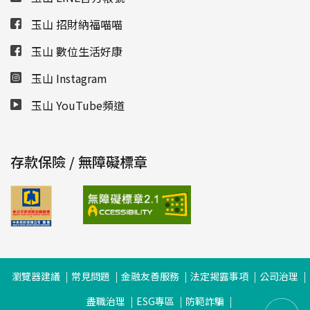
玉山 招財納福喵喵
玉山 數位生活好康
玉山 Instagram
玉山 YouTube頻道
存款保險 / 無障礙標章
瀏覽器建議
常見問題
金融友善服務
法定揭露事項
公司治理
盡職治理
ESG專區
防範詐騙