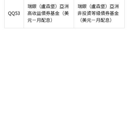
瑞銀（盧森堡）亞洲
瑞銀（盧森堡）亞洲
QQ53
高收益債券基金（美
非投資等級
債券基金
元－月配息）
（美元－月配息）