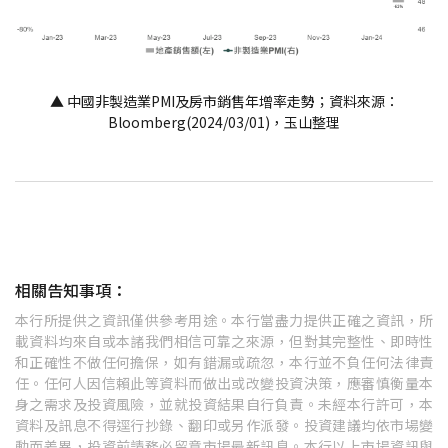
▲ 中國非製造業PMI及房市銷售年增率走勢；資料來源：
Bloomberg(2024/03/01)，玉山整理
相關告知事項：
本行所提供之資訊僅供參考用途。本行當盡力提供正確之資訊，所
載資料均來自或本諸我們相信可靠之來源，但對其完整性、即時性
和正確性不做任何擔保，如有錯漏或疏忽，本行並不負任何法律責
任。任何人因信賴此等資料而做出或改變投資決策，應審慎衡量本
身之需求及投資風險，並就投資結果自行負責。未經本行許可，本
資料及訊息不得逕行抄錄、翻印或另作派發。投資建議均依市場變
動而差異，投資前請務必留意市場最新訊息。本行以上市場資訊與