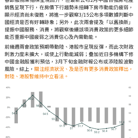
銷售呈現下行，在房價下行趨勢未扭轉下房市動能仍疲弱，
顯示經濟尚未復甦，將進一步觀察3/15公布多項數據判斷中
國經濟是否有好轉跡象；另外，此次兩會提及「以舊換新」
提振中國服務、消費，將觀察後續該項消費政策的更多細節
能否重振中國疲弱之消費信心及內需動能。
前幾週兩會政策預期帶動陸、港股市呈現反彈，而此次財政
刺激力度未擴大，或使上行動能減弱；疊加近日多機構下修
中國金融股獲利預估，3月下旬金融財報公布或添陸股波動
風險。綜上，
關注經濟狀況、及是否有更多消費政策釋出，
對陸、港股暫維持中立看法。