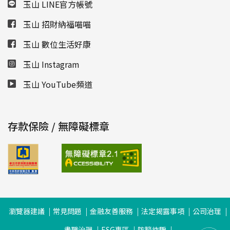
玉山 LINE官方帳號
玉山 招財納福喵喵
玉山 數位生活好康
玉山 Instagram
玉山 YouTube頻道
存款保險 / 無障礙標章
瀏覽器建議
常見問題
金融友善服務
法定揭露事項
公司治理
盡職治理
ESG專區
防範詐騙