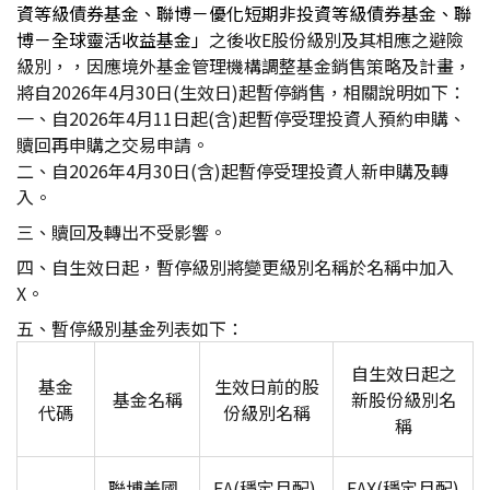
資等級債券基金、聯博－優化短期非投資等級債券基金、聯
博－全球靈活收益基金」
之後收E股份級別及其相應之避險
級別，，因應境外基金管理機構調整基金銷售策略及計畫，
將自2026年4月30日(生效日)起暫停銷售，相關說明如下：
一、
自2026年4月11日起(含)起暫停受理投資人預約申購、
贖回再申購之交易申請。
二、
自2026年4月30日(含)起暫停受理投資人新申購及轉
入。
三、
贖回及轉出不受影響。
四、自生效日起，暫停級別將變更級別名稱於名稱中加入
X。
五、暫停級別基金列表如下：
自生效日起之
基金
生效日前的股
基金名稱
新股份級別名
代碼
份級別名稱
稱
聯博美國
EA(
穩定月配)
EAX(
穩定月配)