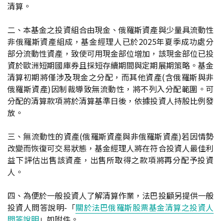
清算。
二、本基金之投資組合由現金、俄羅斯資產與少量具流動性
非俄羅斯資產組成，基金經理人已於2025年夏季成功處分
部分流動性資產，致使可用現金部位增加，該現金部位已投
資於歐洲短期國庫券且採短存續期間與定期展期策略。基金
清算初期將僅涉及現金之分配
，
而其他資產(含俄羅斯與非
俄羅斯資產)因制裁導致無流動性，將不列入分配範圍。可
分配的清算款項將於清算基準日後，依據投資人持股比例發
放。
三、無流動性的資產(俄羅斯資產與非俄羅斯資產)若因情勢
改變而恢復可交易狀態，基金經理人將在符合投資人最佳利
益下評估出售該資產，出售所取得之款項將再分配予投資
人。
四、為便於一般投資人了解清算作業，法巴投顧另提供一般
投資人問答說明-「
關於法巴俄羅斯股票基金清算之投資人
問答說明
」如附件。