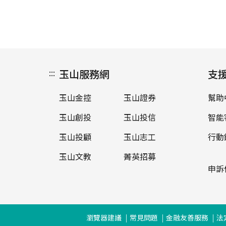
:::
玉山服務網
支
玉山金控
玉山證券
幫助
玉山創投
玉山投信
智能
玉山投顧
玉山志工
行動
玉山文教
菁英招募
申訴
瀏覽器建議
常見問題
金融友善服務
法