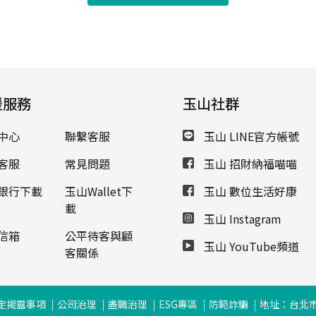
援服務
玉山社群
中心
聯繫客服
玉山 LINE官方帳號
客服
常見問題
玉山 招財納福喵喵
銀行下載
玉山Wallet下
玉山 數位生活好康
載
玉山 Instagram
信箱
公平待客與顧
玉山 YouTube頻道
客關係
定揭露事項
公司治理
盡職治理
ESG專區
防範詐騙
地址：台北市