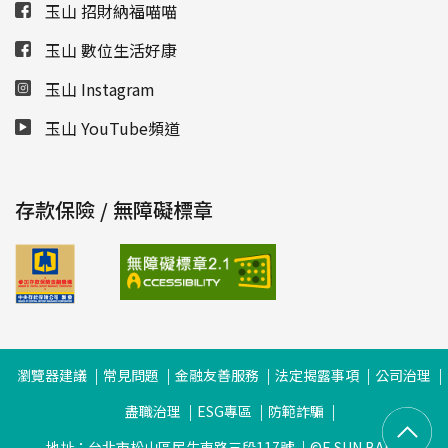
玉山 招財納福喵喵
玉山 數位生活好康
玉山 Instagram
玉山 YouTube頻道
存款保險 / 無障礙標章
瀏覽器建議
常見問題
金融友善服務
法定揭露事項
公司治理
盡職治理
ESG專區
防範詐騙
地址：台北市松山區民生東路三段117號
©E.SUN BANK