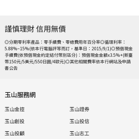
謹慎理財 信用無價
◎分期零利率產品：零手續費、零總費用年百分率◎循環利率：
5.88%~15%(依本行電腦評等而訂，基準日：2015/9/1)◎預借現金
手續費(依預借現金約定結付幣別區分)：預借現金金額x3.5%+(新臺
幣150元/5美元/550日圓/4歐元)◎其他相關費率依本行網站及申請
書公告
玉山服務網
玉山金控
玉山證券
玉山創投
玉山投信
玉山投顧
玉山志工