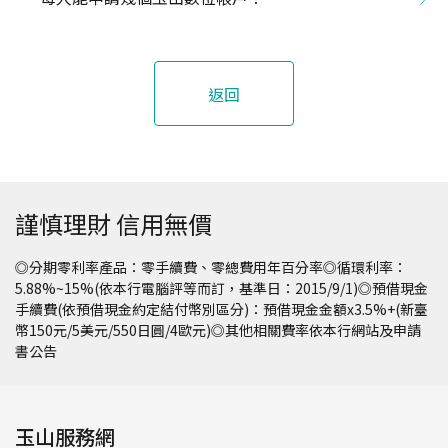
返回
謹慎理財 信用無價
◎分期零利率產品：零手續費、零總費用年百分率◎循環利率：
5.88%~15%(依本行電腦評等而訂，基準日：2015/9/1)◎預借現金
手續費(依預借現金約定結付幣別區分)：預借現金金額x3.5%+(新臺
幣150元/5美元/550日圓/4歐元)◎其他相關費率依本行網站及申請
書公告
玉山服務網