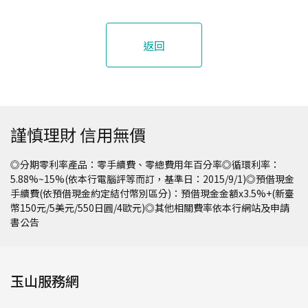
返回
謹慎理財 信用無價
◎分期零利率產品：零手續費、零總費用年百分率◎循環利率：
5.88%~15%(依本行電腦評等而訂，基準日：2015/9/1)◎預借現金
手續費(依預借現金約定結付幣別區分)：預借現金金額x3.5%+(新臺
幣150元/5美元/550日圓/4歐元)◎其他相關費率依本行網站及申請
書公告
玉山服務網