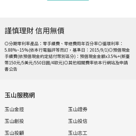
謹慎理財 信用無價
◎分期零利率產品：零手續費、零總費用年百分率◎循環利率：
5.88%~15%(依本行電腦評等而訂，基準日：2015/9/1)◎預借現金
手續費(依預借現金約定結付幣別區分)：預借現金金額x3.5%+(新臺
幣150元/5美元/550日圓/4歐元)◎其他相關費率依本行網站及申請
書公告
玉山服務網
玉山金控
玉山證券
玉山創投
玉山投信
玉山投顧
玉山志工