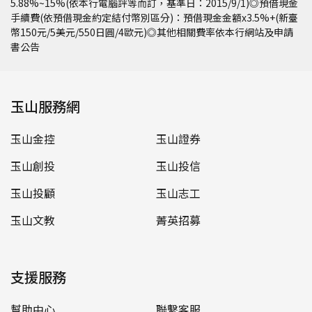
5.88%~15%(依本行電腦評等而訂，基準日：2015/9/1)◎預借現金
手續費(依預借現金約定結付幣別區分)：預借現金金額x3.5%+(新臺
幣150元/5美元/550日圓/4歐元)◎其他相關費率依本行網站及申請
書公告
玉山服務網
玉山金控
玉山證券
玉山創投
玉山投信
玉山投顧
玉山志工
玉山文教
菁英招募
支援服務
幫助中心
聯繫客服