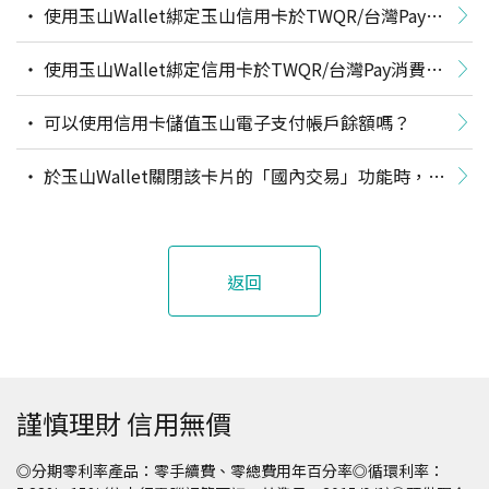
使用玉山Wallet綁定玉山信用卡於TWQR/台灣Pay消
費，可以獲得信用卡回饋嗎？
使用玉山Wallet綁定信用卡於TWQR/台灣Pay消費，
適用各種台灣Pay通路「限定金融卡／帳戶」的活動優惠
可以使用信用卡儲值玉山電子支付帳戶餘額嗎？
嗎？
於玉山Wallet關閉該卡片的「國內交易」功能時，為
何在日本PayPay商店使用玉山Wallet電子支付綁定該信
用卡付款，會付款失敗？
返回
謹慎理財 信用無價
◎分期零利率產品：零手續費、零總費用年百分率◎循環利率：