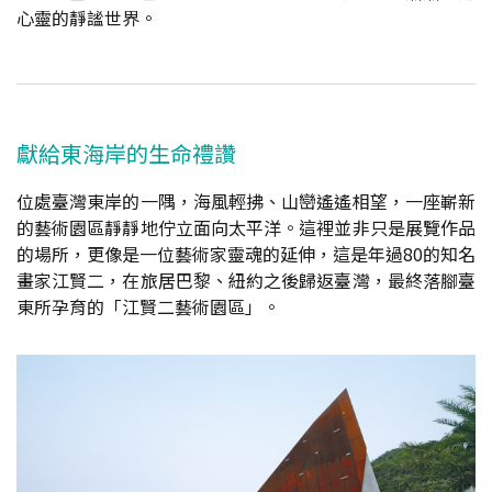
心靈的靜謐世界。
獻給東海岸的生命禮讚
位處臺灣東岸的一隅，海風輕拂、山巒遙遙相望，一座嶄新
的藝術園區靜靜地佇立面向太平洋。這裡並非只是展覽作品
的場所，更像是一位藝術家靈魂的延伸，這是年過80的知名
畫家江賢二，在旅居巴黎、紐約之後歸返臺灣，最終落腳臺
東所孕育的「江賢二藝術園區」。