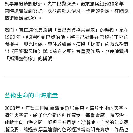
系畢業後遠赴歐洲，先在巴黎深造，後來旅居紐約30多年，
當時還曾受到安迪．沃荷經紀人伊凡．卡普的肯定，在國際
藝術圈嶄露頭角。
然而，真正讓他意識到「自己有資格當畫家」的時刻，是在
1982 年。那時回到巴黎的他，將自己封閉在巴黎拉丁區的
閣樓裡，與光隔絕、專注於繪畫。這段「封窗」的時光孕育
出《巴黎聖母院》與《遠方之死》等重要作品，也使他獲得
「孤獨藝術家」的稱號。
藝術生命的山海能量
2008年，江賢二回到臺灣並選居臺東。這片土地的天空、
海洋與空氣，給予他全新的創作感受，每當靈感一時停滯，
他就走向山海之間，凝視日升月落。漸漸地，自然的氣息逐
漸浸潤，讓過去厚重陰鬱的色彩逐漸轉為明亮奔放，作品也