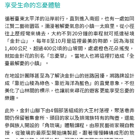
享受生命的忘憂體驗
循著臺東太平洋的沿岸前行，直到進入南迴，也有一處如同
江賢二藝術園區，瀰漫著解憂氣息的小鎮─太麻里。從小徑
往上歷經彎來繞去，大約不到20分鐘的車程就可抵達祕境
「金針山」，每年8至10月是這裡最美的時節，因為海拔
1,400公尺、超過400公頃的山坡間，處處橙色花朵搖曳，
就如金針花的別名「忘憂草」，當地人也將這裡打造成「全
臺最解憂的小鎮」。
在地設計團隊甚至為了解決金針山的迷路困擾，將路牌設計
成「靠近山稜為綠色、靠近海洋為藍色」的直覺意象，不但
美化了山林間的標示，也讓前來尋花的遊客更能享受忘憂的
樂趣。
此外，金針山腳下由4個部落組成的大王村落裡，聚落巷弄
間仍保留著集會所、頭目的家以及排灣族特有的陶壺，還能
參與族人開設的「角琉璃」體驗課程，由原民藝術家親自教
授，從玻璃的最原型開始燒製起，跟著慢慢轉繞成形的琉