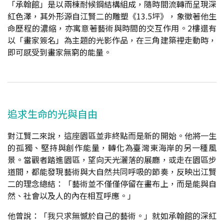
「承翰館」是以兩棟耐候鋼結構組成，隨時間流轉而呈現深
紅色澤，其外形源自江賢二的雕塑《13.5坪》，象徵著他生
命歷程的濃縮，亦寓意著藝術與時間的交互作用。2樓還有
以「畫家簽名」為主題的光影作品，在三角建築裡走動時，
即可感受到畫家無窮的能量。
追求生命的光與自由
對江賢二來說，這座園區並非終點而是新的開始。他將一生
的孤獨、堅持與創作能量，轉化為臺灣東海岸的另一種風
景。當觀者踏進園區，望向天光灑落的展廳，或走在園區步
道間，都能發現藝術與大自然共同呼吸的節奏，反映出江賢
二的理念總結：「藝術並不僅僅停留在畫布上，而是能與自
然、社會以及人的內在相互呼應。」
他曾說：「我只求無憾於自己的藝術。」就如承翰館的深紅