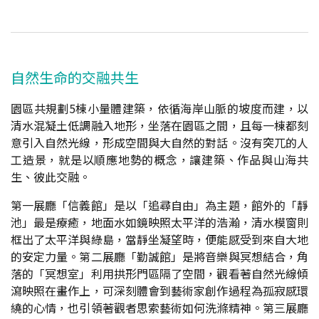
自然生命的交融共生
園區共規劃5棟小量體建築，依循海岸山脈的坡度而建，以
清水混凝土低調融入地形，坐落在園區之間，且每一棟都刻
意引入自然光線，形成空間與大自然的對話。沒有突兀的人
工造景，就是以順應地勢的概念，讓建築、作品與山海共
生、彼此交融。
第一展廳「信義館」是以「追尋自由」為主題，館外的「靜
池」最是療癒，地面水如鏡映照太平洋的浩瀚，清水模窗則
框出了太平洋與綠島，當靜坐凝望時，便能感受到來自大地
的安定力量。第二展廳「勤誠館」是將音樂與冥想結合，角
落的「冥想室」利用拱形門區隔了空間，觀看著自然光線傾
瀉映照在畫作上，可深刻體會到藝術家創作過程為孤寂感環
繞的心情，也引領著觀者思索藝術如何洗滌精神。第三展廳