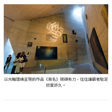
以光軸環繞呈現的作品《簽名》磅礴有力，往往讓觀者駐足
欣賞許久。