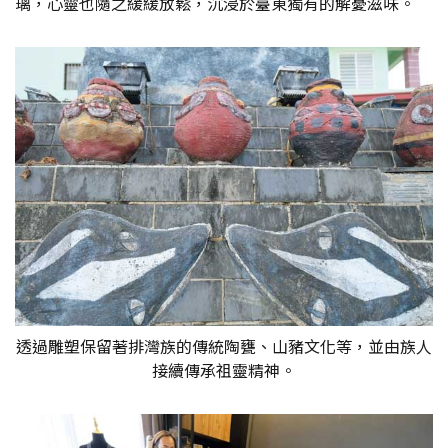
璃，心靈也隨之緩緩放鬆，沉浸於臺東獨有的解憂滋味。
透過雕塑保留著排灣族的傳統陶甕、山豬文化等，並由族人
接續傳承祖靈精神。