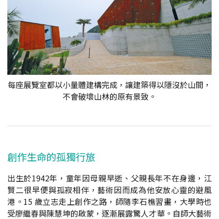
每座展覽室都以小量體建構完成，讓建築得以隱沒於山間，
不會破壞山林的原有景致。
創作生命的孤獨行旅
出生於1942年，童年因母親早逝、父親長年不在身邊，江
賢二很早便與孤寂相伴，藝術因而成為他安放心靈的避風
港。15 歲立志走上創作之路，師隨李石樵習畫，大學時也
受廖繼春與陳慧坤的啟蒙，逐漸展露驚人才華。自師大藝術