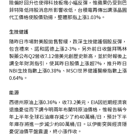
險偏好回升也使得科技板塊小幅反彈，惟蘋果仍受到巴
菲特降低持股消息所影響收低，台積電再傳出調漲晶圓
代工價格使股價勁揚，整體那指上漲1.03%。
生技健護
隨昨日市場對美股拋售暫緩，跌深生技健護個股反彈，
包含禮來、諾和諾德上漲2-3%，另外前日收盤拜瑪林
製藥公布Q2營收7.12億美元創歷史新高，並於財報後上
調全年財測指引，使其昨日股價上漲超7%，推升昨日
NBI生技指數上漲0.38%、MSCI世界健護醫療指數上漲
0.64%。
能源
西德州原油上漲0.36%，收73.2美元，EIA因近期經濟衰
退擔憂從而下調今明兩年布蘭特原油價格，惟報告稱今
年上半年全球石油庫存減少了約40萬桶/日，預計下半
年庫存將進一步減少約80萬桶/日。以伊衝突與經濟隱
憂促油價平盤震盪，終小漲作收。