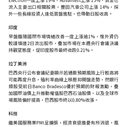
流入主要出口相關股票，豐田汽車公司上漲 14%，採
外一些長線投資人逢低買盤進駐，也帶動日股收高。
印度
早盤雖隨國際市場情緒改善一度上漲逾1%，惟外資仍
較謹慎連2日流出股市，疊加市場在本週央行會議決議
持觀望態度，促印度股市最終收跌0.21%。
拉丁美洲
巴西央行公布會議紀要顯示若通膨預期風險上行較高將
可能再度升息，殖利率曲線上移壓抑開盤走勢，然銀行
類股受前日Banco Bradesco優於預期的財報激勵，疊
加國際油價上升推動權值股巴西石油股價，以及全球市
場風險偏好提高，巴西股市終以0.80%收漲。
科技
繼美國服務業PMI呈擴張，經濟衰退擔憂有所消退，風