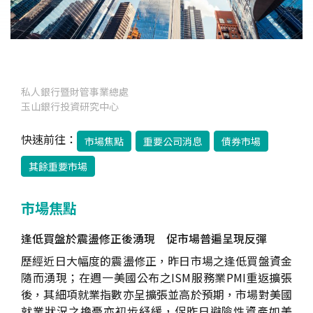
私人銀行暨財管事業總處
玉山銀行投資研究中心
快速前往：
市場焦點
重要公司消息
債券市場
其餘重要市場
市場焦點
逢低買盤於震盪修正後湧現 促市場普遍呈現反彈
歷經近日大幅度的震盪修正，昨日市場之逢低買盤資金
隨而湧現；在週一美國公布之ISM服務業PMI重返擴張
後，其細項就業指數亦呈擴張並高於預期，市場對美國
就業狀況之擔憂亦初步紓緩，促昨日避險性資產如美