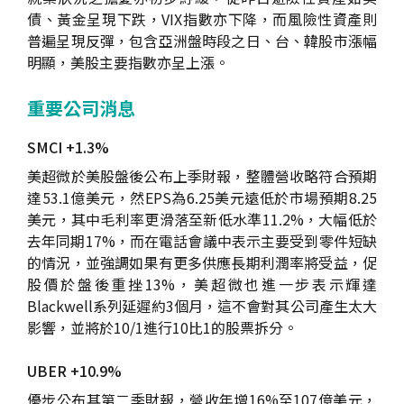
債、黃金呈現下跌，VIX指數亦下降，而風險性資產則
普遍呈現反彈，包含亞洲盤時段之日、台、韓股市漲幅
明顯，美股主要指數亦呈上漲。
重要公司消息
SMCI +1.3%
美超微於美股盤後公布上季財報，整體營收略符合預期
達53.1億美元，然EPS為6.25美元遠低於市場預期8.25
美元，其中毛利率更滑落至新低水準11.2%，大幅低於
去年同期17%，而在電話會議中表示主要受到零件短缺
的情況，並強調如果有更多供應長期利潤率將受益，促
股價於盤後重挫13%，美超微也進一步表示輝達
Blackwell系列延遲約3個月，這不會對其公司產生太大
影響，並將於10/1進行10比1的股票拆分。
UBER +10.9%
優步公布其第二季財報，營收年增16%至107億美元，