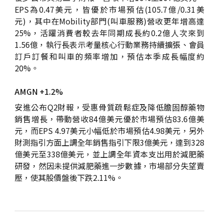
EPS為0.47美元，皆優於市場預估(105.7億/0.31美
元)，其中在Mobility部門(叫車服務)營收更年增高達
25%，活躍消費者較去年同期成長約0.2億人次來到
1.56億，執行長表示考量核心行動業務持續擴張、會員
訂戶訂餐和叫車的頻率增加，預估本季成長幅度約
20%。
AMGN +1.2%
安進公布Q2財報，受惠骨質疏鬆症及降低膽固醇藥物
銷售增長，帶動營收84億美元優於市場預估83.6億美
元，而EPS 4.97美元小幅低於市場預估4.98美元，另外
財測指引方面上調全年銷售指引下限3億美元，達到328
億美元至338億美元，並上調全年資本支出用於減肥藥
研發，然因未提供減肥藥進一步數據，市場部分失望賣
壓，使其股價盤後下跌2.11%。