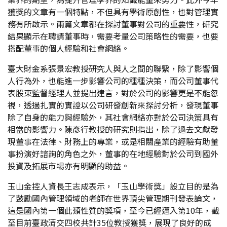
獲獎的文章有一個特點，不但具有學術原創性，也對管理實
務有所啟示。兩篇文章都在探討董事對公司的重要性，研究
結果顯示在聘請董事時，需要考量公司策略性的需要，也要
搭配董事的個人經驗和社會網絡。
臺大財金系張景宏教授研究人與人之間的聯繫，除了影響個
人行為外，也能進一步影響公司的種種決策，而公司董事代
表股東監督經理人並提出建言，對於公司的影響更是不能忽
視，透過扎實的實證以公司研發創新來探討分析，發現董事
除了自身的能力與經驗外，其社會網絡亦對於公司決策具有
相當的影響力。陳彥行教授的研究則指出，除了過去文獻發
現董事在法律、財務上的專業，或是相關產業的經驗有助董
事扮演好諮詢的角色之外，董事的在地經驗對於公司到國外
投資及拓展市場亦有明顯的助益。
玉山金控人資長王志成表示，「玉山學術獎」設立目的是為
了鼓勵國內管理領域的老師在世界頂尖管理期刊發表論文，
這是國內第一個此類性質的獎項，至今已經邁入第10年，截
至目前臺政清交四校共計35位教授獲獎，展現了良好的成