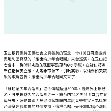
玉山銀行秉持回饋社會之真善美的理念，今(18)日再度邀請
奧地利國寶級的「維也納少年合唱團」來台巡演，在玉山記
者會中一群9到14歲的男童穿著招牌的水手服，在舒伯特團
新任指揮奧立維．史戴希帶領下，引吭高歌，以純淨如天籟
般的歌聲宣告：維也納少年合唱團又來了！
「維也納少年合唱團」迄今傳唱超過500年，是世界上最著
名、歷史最悠久的合唱團之一，訪台的24名團員將首度在花
蓮登場，這也是國內樂迷引頸期盼的年度音樂饗宴。為感謝
台灣樂迷長年來的熱情支持，這群合唱小天使將獻唱台灣民