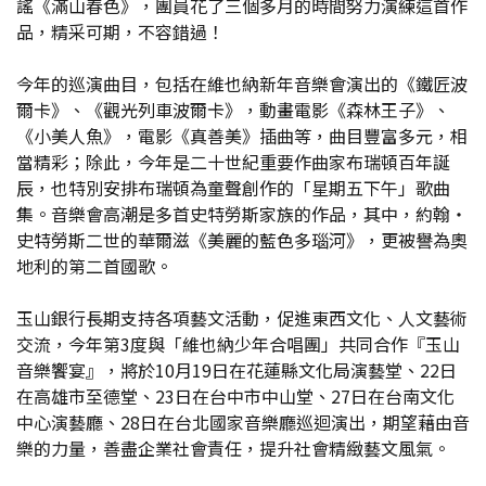
謠《滿山春色》，團員花了三個多月的時間努力演練這首作
品，精采可期，不容錯過！
今年的巡演曲目，包括在維也納新年音樂會演出的《鐵匠波
爾卡》、《觀光列車波爾卡》，動畫電影《森林王子》、
《小美人魚》，電影《真善美》插曲等，曲目豐富多元，相
當精彩；除此，今年是二十世紀重要作曲家布瑞頓百年誕
辰，也特別安排布瑞頓為童聲創作的「星期五下午」歌曲
集。音樂會高潮是多首史特勞斯家族的作品，其中，約翰‧
史特勞斯二世的華爾滋《美麗的藍色多瑙河》，更被譽為奧
地利的第二首國歌。
玉山銀行長期支持各項藝文活動，促進東西文化、人文藝術
交流，今年第3度與「維也納少年合唱團」共同合作『玉山
音樂饗宴』，將於10月19日在花蓮縣文化局演藝堂、22日
在高雄市至德堂、23日在台中市中山堂、27日在台南文化
中心演藝廳、28日在台北國家音樂廳巡迴演出，期望藉由音
樂的力量，善盡企業社會責任，提升社會精緻藝文風氣。