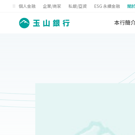
:::
個人金融
企業/商家
私銀/亞資
ESG 永續金融
關
本行簡