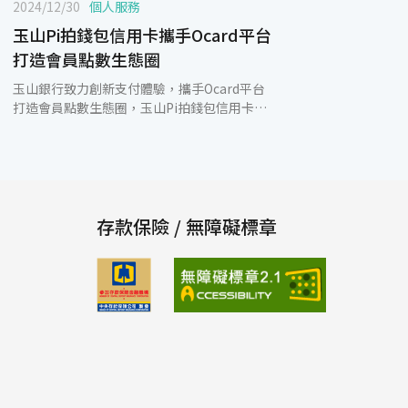
2024/12/30
個人服務
玉山Pi拍錢包信用卡攜手Ocard平台
打造會員點數生態圈
玉山銀行致力創新支付體驗，攜手Ocard平台
打造會員點數生態圈，玉山Pi拍錢包信用卡卡
友於支付同時完成會員消費記錄、點數累積，
並結合P幣回饋，可於各項支付情境下全額折
抵，實現「P幣即是現金」，持續為消費者帶
來更多價值與回饋。即日起至2025年2月28日
玉山Pi拍錢包信用卡新卡友綁定Ocard Pay至
精選通路消費，新戶首刷滿額最高享1,600 P
存款保險 / 無障礙標章
幣，筆筆最高可享14%回饋，歡迎顧客體驗全
新的支付方式。 為滿足卡友消費需求，玉山銀
行與Ocard 平台合作特別聚焦在餐飲消費類
別，提供卡友熱門餐廳專屬優惠，2025年2月
28日前於Ocard Pay綁定玉山Pi拍錢包信用卡
於精選餐飲商家支付消費，即享4% P幣回
饋。此外，新戶申辦Pi拍錢包信用卡再享新戶
禮700 P幣，活動期間申辦新卡友於Ocard 精
選餐飲商家消費額外加碼享10% P幣回饋。另