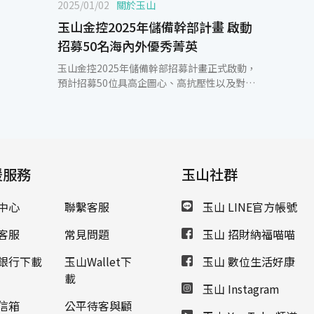
2025/01/02
關於玉山
玉山金控2025年儲備幹部計畫 啟動
招募50名海內外優秀菁英
玉山金控2025年儲備幹部招募計畫正式啟動，
預計招募50位具高企圖心、高抗壓性以及對金
融充滿熱情的儲備幹部，以全方位視角培育與
發展，打造玉山未來關鍵人才梯隊。歡迎有志
挑戰的年輕世代至玉山儲備幹部計畫網站瞭解
詳情並報名，2025年1月3日起開始收件，至
2025年3月31日截止。 「人才是先行指標，也
援服務
是關鍵指標。」玉山深耕臺灣、布局亞洲、邁
玉山社群
向國際，在海外11個國家地區已有33個分支機
構，並持續擴增潛力國家據點中，致力打造具
中心
聯繫客服
玉山 LINE官方帳號
特色的亞洲跨境金融平台；而堅實的跨領域專
家團隊是國際化發展的重要基石，歡迎嚮往海
客服
常見問題
玉山 招財納福喵喵
外發展的新世代加入，共同打造亞洲的玉山。
玉山儲備幹部計畫自2007年開展至今，除具競
銀行下載
玉山Wallet下
玉山 數位生活好康
爭力的薪資福利外，更有多元創新學習、專屬
載
玉山 Instagram
學長姐輔導、國際舞台歷練及參與公司重大專
案。今年玉山儲備幹部計畫有三大類別，分別
信箱
公平待客與顧