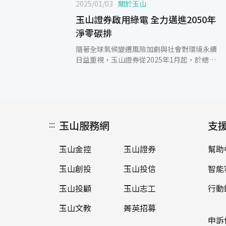
2025/01/03
關於玉山
玉山證券啟用綠電 全力邁進2050年
淨零碳排
隨著全球氣候變遷風險加劇與社會對環境永續
日益重視，玉山證券從2025年1月起，於總公
司、全台17家分公司及子公司玉山投顧轉供綠
電，依循玉山金控2030國內據點全面使用再生
能源目標，共同朝2050年淨零碳排邁進。 玉
山證券積極引導金融資源，響應國內外環境相
關準則，實踐玉山金控環境及能源管理宣言，
:::
玉山服務網
建立環保節能文化並推動低碳轉型行動。公司
支
依據TCFD、PCAF、SBT等國際標準制定氣候
變遷治理架構，逐步完善碳盤查、減碳目標及
玉山金控
玉山證券
幫助
氣候風險管理機制。除了提升能源使用效率
外，還優化內部管理系統、推行綠色採購及節
玉山創投
玉山投信
智能
電措施，並導入永續採購標準管理供應商，結
合電子採購系統提升管理效率，積極響應環保
玉山投顧
玉山志工
行動
署的全民綠色生活與消費政策，秉持綠色消費
玉山文教
菁英招募
與環保採購的原則，朝向永續金融的願景邁
進。 在永續發展方面，玉山證券成立永續發展
申訴